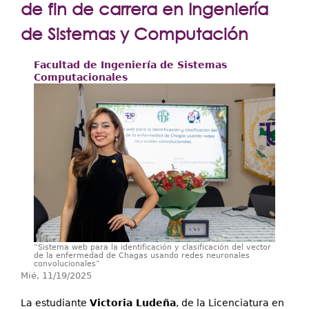
Extensión
de fin de carrera en Ingeniería
Facultades
de Sistemas y Computación
Centros Regionales
Facultad de Ingeniería de Sistemas
Computacionales
Servicios
Internacional
Transparencia
“Sistema web para la identificación y clasificación del vector
de la enfermedad de Chagas usando redes neuronales
convolucionales”
Mié, 11/19/2025
La estudiante
Victoria Ludeña
, de la Licenciatura en