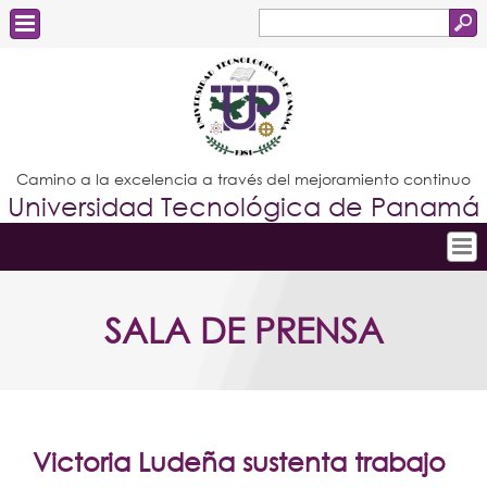
Buscar
Formulario
Estudiantes
de
Docentes
búsqueda
Administrativos
Camino a la excelencia a través del mejoramiento continuo
Universidad Tecnológica de Panamá
Graduados
Inicio
SALA DE PRENSA
Conoce la UTP
Admisión
Investigación
Postgrados
Victoria Ludeña sustenta trabajo