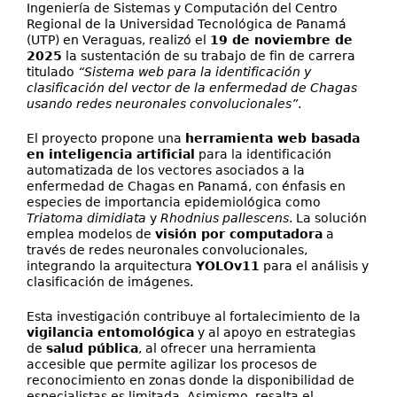
Ingeniería de Sistemas y Computación del Centro
Regional de la Universidad Tecnológica de Panamá
(UTP) en Veraguas, realizó el
19 de noviembre de
2025
la sustentación de su trabajo de fin de carrera
titulado
“Sistema web para la identificación y
clasificación del vector de la enfermedad de Chagas
usando redes neuronales convolucionales”
.
El proyecto propone una
herramienta web basada
en inteligencia artificial
para la identificación
automatizada de los vectores asociados a la
enfermedad de Chagas en Panamá, con énfasis en
especies de importancia epidemiológica como
Triatoma dimidiata
y
Rhodnius pallescens
. La solución
emplea modelos de
visión por computadora
a
través de redes neuronales convolucionales,
integrando la arquitectura
YOLOv11
para el análisis y
clasificación de imágenes.
Esta investigación contribuye al fortalecimiento de la
vigilancia entomológica
y al apoyo en estrategias
de
salud pública
, al ofrecer una herramienta
accesible que permite agilizar los procesos de
reconocimiento en zonas donde la disponibilidad de
especialistas es limitada. Asimismo, resalta el