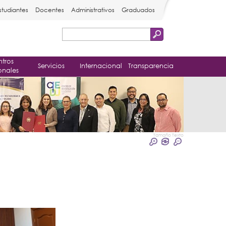
studiantes
Docentes
Administrativos
Graduados
Buscar
Formulario
tros
de
Servicios
Internacional
Transparencia
onales
búsqueda
Tamaño Texto