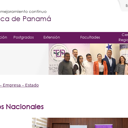
E
l mejoramiento continuo
gica de Panamá
Cen
ción
Postgrados
Extensión
Facultades
Regi
– Empresa – Estado
s Nacionales