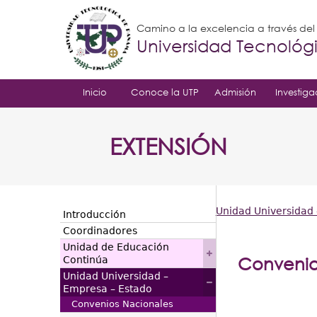
Camino a la excelencia a través de
Universidad Tecnoló
Inicio
Conoce la UTP
Admisión
Investiga
EXTENSIÓN
Unidad Universidad 
Introducción
Usted
Coordinadores
Unidad de Educación
está
Convenio
Continúa
Unidad Universidad –
aquí
Empresa – Estado
Convenios Nacionales