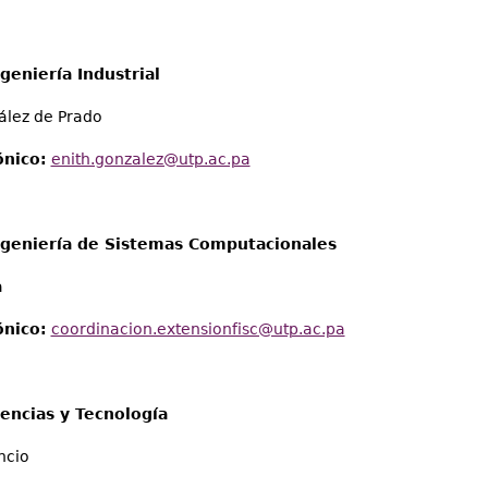
geniería Industrial
ález de Prado
ónico:
enith.gonzalez@utp.ac.pa
ngeniería de Sistemas Computacionales
a
ónico:
coordinacion.extensionfisc@utp.ac.pa
iencias y Tecnología
ncio