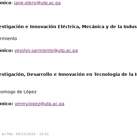
ónico
:
jane.otero@utp.ac.pa
stigación e Innovación Eléctrica, Mecánica y de la Indus
armiento
ónico:
yesslyn.sarmiento@utp.ac.pa
estigación, Desarrollo e Innovación en Tecnología de la
homogo de López
ónico:
yenny.lopez@utp.ac.pa
n en Mar, 06/23/2026 - 10:01