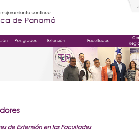
E
l mejoramiento continuo
gica de Panamá
Cen
ción
Postgrados
Extensión
Facultades
Regi
dores
s de Extensión en las Facultades