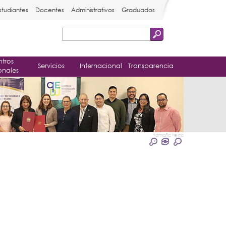
studiantes
Docentes
Administrativos
Graduados
Buscar
Formulario
tros
de
Servicios
Internacional
Transparencia
onales
búsqueda
Tamaño Texto