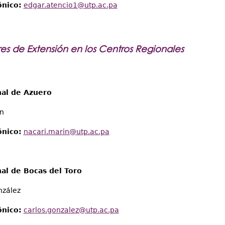
ónico:
edgar.atencio1@utp.ac.pa
s de Extensión en los Centros Regionales
al de Azuero
ín
ónico:
nacari.marin@utp.ac.pa
al de Bocas del Toro
nzález
ónico:
carlos.gonzalez@utp.ac.pa