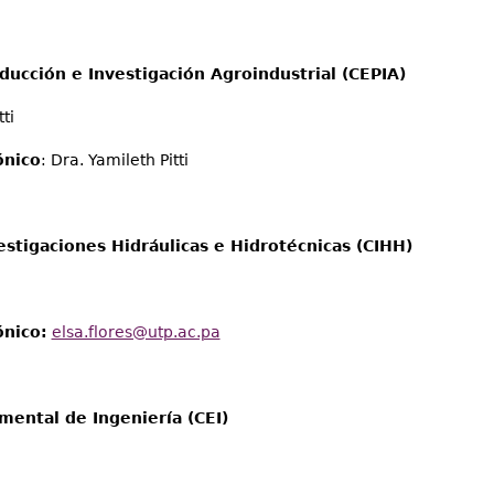
ducción e Investigación Agroindustrial (CEPIA)
ti
ónico
: Dra. Yamileth Pitti
estigaciones Hidráulicas e Hidrotécnicas (CIHH)
ónico:
elsa.flores@utp.ac.pa
mental de Ingeniería (CEI)