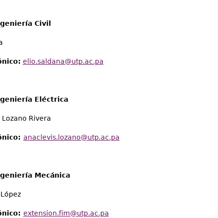
geniería Civil
a
ónico:
elio.saldana@utp.ac.pa
geniería Eléctrica
 Lozano Rivera
ónico:
anaclevis.lozano@utp.ac.pa
ngeniería Mecánica
 López
ónico:
extension.fim@utp.ac.pa