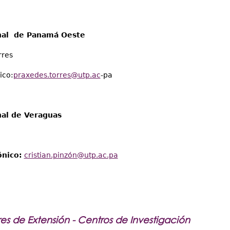
nal de Panamá Oeste
rres
ico:
praxedes.torres@utp.ac
-pa
al de Veraguas
ónico:
cristian.pinzó
n@utp.ac.pa
s de Extensión - Centros de Investigación