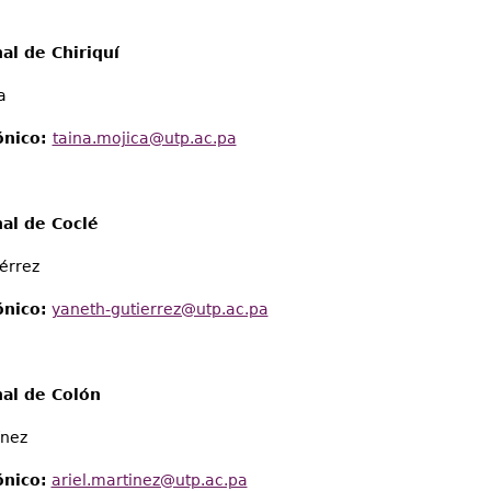
al de Chiriquí
a
ónico:
taina.mojica@utp.ac.pa
al de Coclé
iérrez
ónico:
yaneth-gutierrez@utp.ac.pa
al de Colón
ínez
ónico:
ariel.martinez@utp.ac.pa