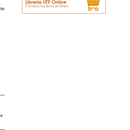
Librería UTP Online
s
nte
de