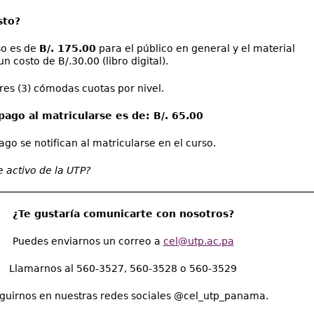
sto?
so es de
B/. 175.00
para el público en general y el material
un costo de B/.30.00 (libro digital).
es (3) cómodas cuotas por nivel.
pago al matricularse es de: B/. 65.00
go se notifican al matricularse en el curso.
e activo de la UTP?
¿Te gustaría comunicarte con nosotros?
Puedes enviarnos un correo a
cel@utp.ac.pa
Llamarnos al 560-3527, 560-3528 o 560-3529
guirnos en nuestras redes sociales @cel_utp_panama.