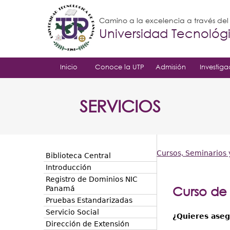
Camino a la excelencia a través de
Universidad Tecnoló
Inicio
Conoce la UTP
Admisión
Investiga
SERVICIOS
Cursos, Seminarios y
Biblioteca Central
Usted
Introducción
Registro de Dominios NIC
está
Curso de 
Panamá
Pruebas Estandarizadas
aquí
Servicio Social
¿Quieres aseg
Dirección de Extensión