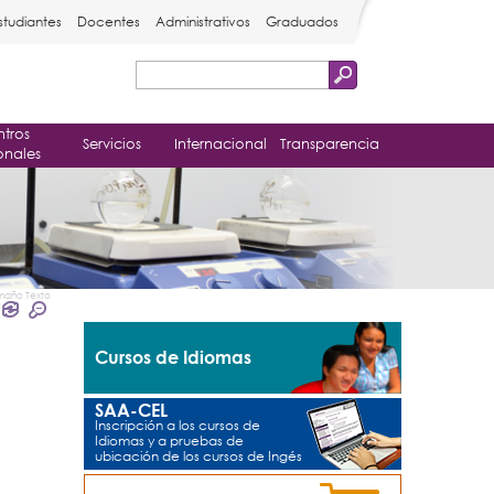
studiantes
Docentes
Administrativos
Graduados
Buscar
Formulario
tros
de
Servicios
Internacional
Transparencia
onales
búsqueda
maño Texto
Cursos de Idiomas
SAA-CEL