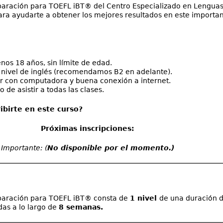
paración para TOEFL iBT® del Centro Especializado en Lengua
ra ayudarte a obtener los mejores resultados en este importa
nos 18 años, sin límite de edad.
 nivel de inglés (recomendamos B2 en adelante).
r con computadora y buena conexión a internet.
de asistir a todas las clases.
ibirte en este curso?
Próximas inscripciones:
Importante: (
No disponible por el momento.)
eparación para TOEFL iBT® consta de
1 nivel
de una duración 
das a lo largo de
8 semanas.