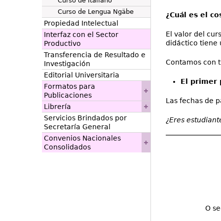
Curso de Italiano
Curso de Lengua Ngäbe
¿Cuál es el co
Propiedad Intelectual
El valor del cur
Interfaz con el Sector
didáctico tiene 
Productivo
Transferencia de Resultado e
Contamos con tr
Investigación
Editorial Universitaria
El primer 
Formatos para
Publicaciones
Las fechas de pa
Librería
Servicios Brindados por
¿Eres estudiant
Secretaría General
Convenios Nacionales
Consolidados
O se