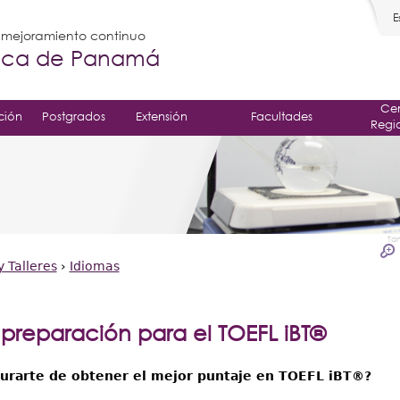
E
l mejoramiento continuo
gica de Panamá
Cen
ción
Postgrados
Extensión
Facultades
Regi
Ta
 Talleres
›
Idiomas
preparación para el TOEFL iBT®
urarte de obtener el mejor puntaje en TOEFL iBT®?