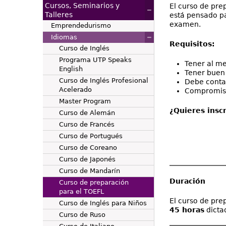
Cursos, Seminarios y
El curso de pre
Talleres
está pensado pa
examen.
Emprendedurismo
Idiomas
Requisitos:
Curso de Inglés
Programa UTP Speaks
Tener al me
English
Tener buen
Curso de Inglés Profesional
Debe conta
Acelerado
Compromiso 
Master Program
¿Quieres inscr
Curso de Alemán
Curso de Francés
Curso de Portugués
Curso de Coreano
Curso de Japonés
Curso de Mandarín
Duración
Curso de preparación
para el TOEFL
El curso de pr
Curso de Inglés para Niños
45 horas
dicta
Curso de Ruso