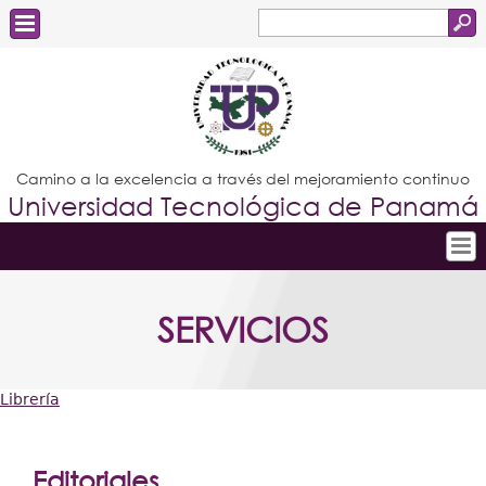
Buscar
Formulario
Estudiantes
de
Docentes
búsqueda
Administrativos
Camino a la excelencia a través del mejoramiento continuo
Universidad Tecnológica de Panamá
Graduados
Inicio
SERVICIOS
Conoce la UTP
Admisión
Librería
Investigación
Usted
Postgrados
está
Editoriales