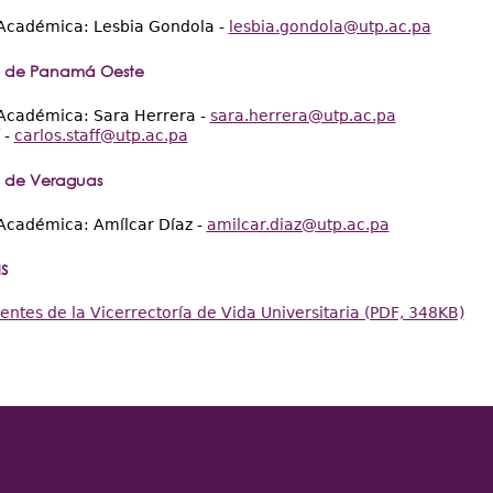
 Académica: Lesbia Gondola -
lesbia.gondola@utp.ac.pa
l de Panamá Oeste
 Académica: Sara Herrera -
sara.herrera@utp.ac.pa
 -
carlos.staff@utp.ac.pa
l de Veraguas
Académica: Amílcar Díaz -
amilcar.diaz@utp.ac.pa
s
entes de la Vicerrectoría de Vida Universitaria (PDF, 348KB)