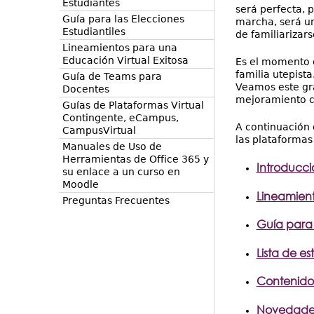
Estudiantes
será perfecta, 
Guía para las Elecciones
marcha, será un
Estudiantiles
de familiarizar
Lineamientos para una
Educación Virtual Exitosa
Es el momento d
familia utepist
Guía de Teams para
Veamos este gra
Docentes
mejoramiento c
Guías de Plataformas Virtual
Contingente, eCampus,
A continuación 
CampusVirtual
las plataformas
Manuales de Uso de
Herramientas de Office 365 y
Introducci
su enlace a un curso en
Moodle
Lineamient
Preguntas Frecuentes
Guía para 
Lista de es
Contenidos
Novedades