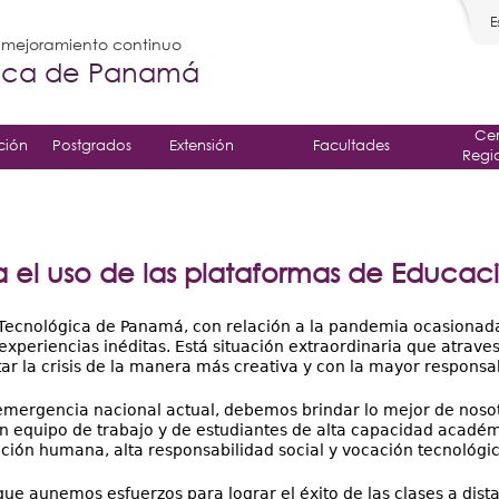
E
l mejoramiento continuo
gica de Panamá
Cen
ción
Postgrados
Extensión
Facultades
Regi
 el uso de las plataformas de Educaci
Tecnológica de Panamá, con relación a la pandemia ocasionada
xperiencias inéditas. Está situación extraordinaria que atra
tar la crisis de la manera más creativa y con la mayor responsab
emergencia nacional actual, debemos brindar lo mejor de nosotro
n equipo de trabajo y de estudiantes de alta capacidad académ
ción humana, alta responsabilidad social y vocación tecnológic
e aunemos esfuerzos para lograr el éxito de las clases a distan