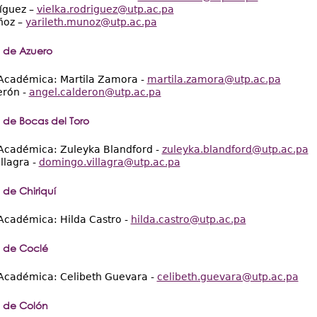
íguez –
vielka.rodriguez@utp.ac.pa
ñoz –
yarileth.munoz@utp.ac.pa
 de Azuero
 Académica: Martila Zamora -
martila.zamora@utp.ac.pa
erón -
angel.calderon@utp.ac.pa
 de Bocas del Toro
 Académica: Zuleyka Blandford -
zuleyka.blandford@utp.ac.pa
llagra -
domingo.villagra@utp.ac.pa
 de Chiriquí
Académica: Hilda Castro -
hilda.castro@utp.ac.pa
 de Coclé
 Académica: Celibeth Guevara -
celibeth.guevara@utp.ac.pa
 de Colón