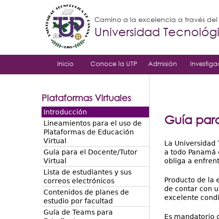
Camino a la excelencia a través de
Universidad Tecnoló
Inicio
Conoce la UTP
Admisión
Investiga
Plataformas Virtuales
Introducción
Guía para
Lineamientos para el uso de
Plataformas de Educación
Virtual
La Universidad 
Guía para el Docente/Tutor
a todo Panamá e
Virtual
obliga a enfren
Lista de estudiantes y sus
Producto de la 
correos electrónicos
de contar con u
Contenidos de planes de
excelente condi
estudio por facultad
Guía de Teams para
Es mandatorio qu