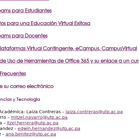
eams para Estudiantes
os para una Educación Virtual Exitosa
eams para Docentes
lataformas Virtual Contingente, eCampus, CampusVirtual
e Uso de Herramientas de Office 365 y su enlace a un cu
Frecuentes
e su correo electrónico
ncias y Tecnología
 Académica: Laiza Contreras –
laiza.contreras@utp.ac.pa
rro –
mitzel.navarro@utp.ac.pa
ra –
itzel.herrera@utp.ac.pa
andez –
edwin.hernandez@utp.ac.pa
z –
ana.benitez@utp.ac.pa