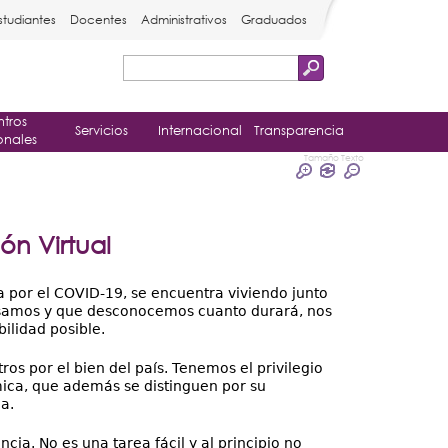
studiantes
Docentes
Administrativos
Graduados
Buscar
Formulario
tros
de
Servicios
Internacional
Transparencia
onales
búsqueda
Tamaño Texto
ón Virtual
 por el COVID-19, se encuentra viviendo junto
vesamos y que desconocemos cuanto durará, nos
ilidad posible.
s por el bien del país. Tenemos el privilegio
ica, que además se distinguen por su
a.
cia. No es una tarea fácil y al principio no