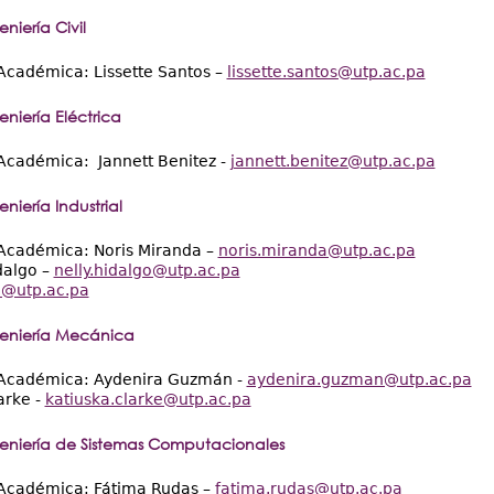
niería Civil
Académica: Lissette Santos –
lissette.santos@utp.ac.pa
niería Eléctrica
Académica: Jannett Benitez -
jannett.benitez@utp.ac.pa
niería Industrial
 Académica: Noris Miranda –
noris.miranda@utp.ac.pa
dalgo –
nelly.hidalgo@utp.ac.pa
i@utp.ac.pa
geniería Mecánica
 Académica: Aydenira Guzmán -
aydenira.guzman@utp.ac.pa
arke -
katiuska.clarke@utp.ac.pa
eniería de Sistemas Computacionales
 Académica: Fátima Rudas –
fatima.rudas@utp.ac.pa