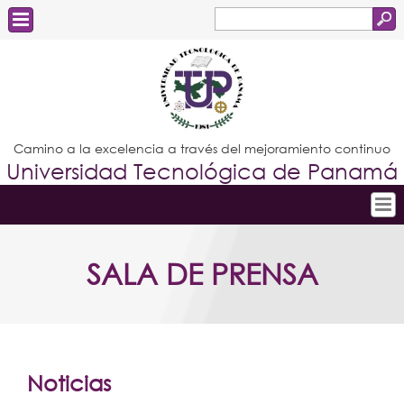
Buscar
Formulario
Estudiantes
de
Docentes
búsqueda
Administrativos
Camino a la excelencia a través del mejoramiento continuo
Universidad Tecnológica de Panamá
Graduados
Inicio
SALA DE PRENSA
Conoce la UTP
Admisión
Investigación
Postgrados
Noticias