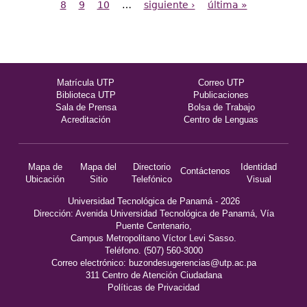
8
9
10
…
siguiente ›
última »
Matrícula UTP
Correo UTP
Biblioteca UTP
Publicaciones
Sala de Prensa
Bolsa de Trabajo
Acreditación
Centro de Lenguas
Mapa de
Mapa del
Directorio
Identidad
Contáctenos
Ubicación
Sitio
Telefónico
Visual
Universidad Tecnológica de Panamá - 2026
Dirección: Avenida Universidad Tecnológica de Panamá, Vía
Puente Centenario,
Campus Metropolitano Víctor Levi Sasso.
Teléfono. (507) 560-3000
Correo electrónico:
buzondesugerencias@utp.ac.pa
311 Centro de Atención Ciudadana
Políticas de Privacidad