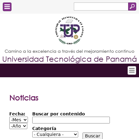
Buscar
Formulario
Estudiantes
de
Docentes
búsqueda
Administrativos
Camino a la excelencia a través del mejoramiento continuo
Universidad Tecnológica de Panamá
Graduados
Inicio
Conoce la UTP
Noticias
Admisión
Fecha:
Buscar por contenido
Investigación
Fecha:
Mes
Año
Categoría
Postgrados