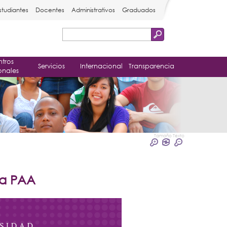
studiantes
Docentes
Administrativos
Graduados
Buscar
Formulario
tros
de
Servicios
Internacional
Transparencia
onales
búsqueda
Tamaño Texto
la PAA