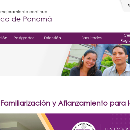
E
l mejoramiento continuo
gica de Panamá
Cen
ción
Postgrados
Extensión
Facultades
Regi
Familiarización y Afianzamiento para 