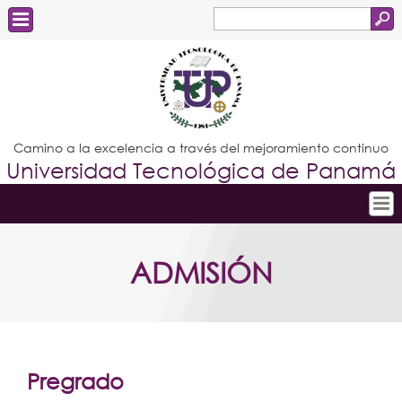
Buscar
Formulario
Estudiantes
de
Docentes
búsqueda
Administrativos
Camino a la excelencia a través del mejoramiento continuo
Universidad Tecnológica de Panamá
Graduados
Inicio
ADMISIÓN
Conoce la UTP
Admisión
Investigación
Postgrados
Pregrado