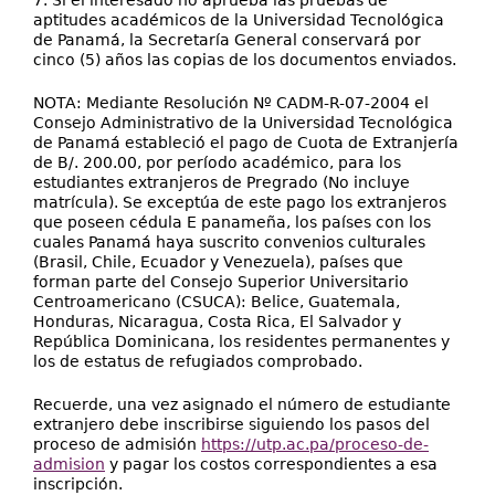
7. Si el interesado no aprueba las pruebas de
aptitudes académicos de la Universidad Tecnológica
de Panamá, la Secretaría General conservará por
cinco (5) años las copias de los documentos enviados.
NOTA: Mediante Resolución Nº CADM-R-07-2004 el
Consejo Administrativo de la Universidad Tecnológica
de Panamá estableció el pago de Cuota de Extranjería
de B/. 200.00, por período académico, para los
estudiantes extranjeros de Pregrado (No incluye
matrícula). Se exceptúa de este pago los extranjeros
que poseen cédula E panameña, los países con los
cuales Panamá haya suscrito convenios culturales
(Brasil, Chile, Ecuador y Venezuela), países que
forman parte del Consejo Superior Universitario
Centroamericano (CSUCA): Belice, Guatemala,
Honduras, Nicaragua, Costa Rica, El Salvador y
República Dominicana, los residentes permanentes y
los de estatus de refugiados comprobado.
Recuerde, una vez asignado el número de estudiante
extranjero debe inscribirse siguiendo los pasos del
proceso de admisión
https://utp.ac.pa/proceso-de-
admision
y pagar los costos correspondientes a esa
inscripción.