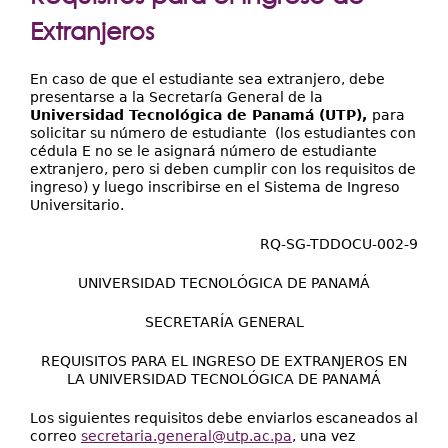
Extensión
aquí
Extranjeros
Facultades
Centros Regionales
En caso de que el estudiante sea extranjero, debe
presentarse a la Secretaría General de la
Universidad Tecnológica de Panamá (UTP),
Servicios
para
solicitar su número de estudiante (los estudiantes con
cédula E no se le asignará número de estudiante
Internacional
extranjero, pero si deben cumplir con los requisitos de
ingreso) y luego inscribirse en el Sistema de Ingreso
Transparencia
Universitario.
RQ-SG-TDDOCU-002-9
UNIVERSIDAD TECNOLÓGICA DE PANAMÁ
SECRETARÍA GENERAL
REQUISITOS PARA EL INGRESO DE EXTRANJEROS EN
LA UNIVERSIDAD TECNOLÓGICA DE PANAMÁ
Los siguientes requisitos debe enviarlos escaneados al
correo
secretaria.general@utp.ac.pa
, una vez