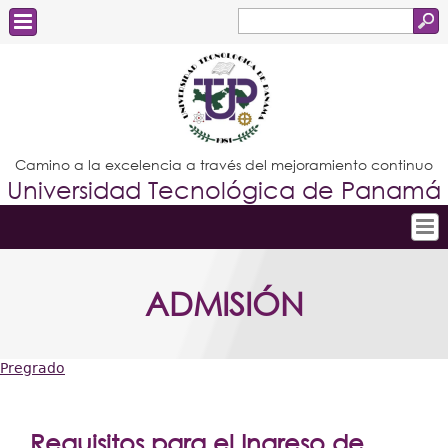
Buscar
Formulario
Estudiantes
de
Docentes
búsqueda
Administrativos
Camino a la excelencia a través del mejoramiento continuo
Universidad Tecnológica de Panamá
Graduados
Inicio
ADMISIÓN
Conoce la UTP
Admisión
Pregrado
Investigación
Usted
Postgrados
está
Requisitos para el Ingreso de