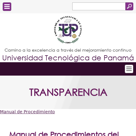
Buscar
Formulario
Estudiantes
de
Docentes
búsqueda
Administrativos
Camino a la excelencia a través del mejoramiento continuo
Universidad Tecnológica de Panamá
Graduados
Inicio
TRANSPARENCIA
Conoce la UTP
Admisión
Manual de Procedimiento
Investigación
Usted
Postgrados
está
Manual de Procedimientos del