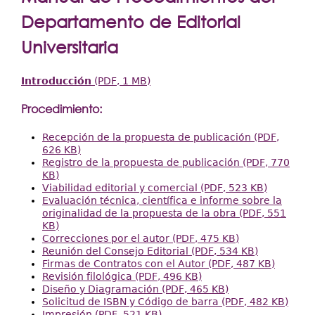
Extensión
aquí
Departamento de Editorial
Facultades
Universitaria
Centros Regionales
Introducción
(PDF, 1 MB)
Servicios
Internacional
Procedimiento:
Transparencia
Recepción de la propuesta de publicación (PDF,
626 KB)
Registro de la propuesta de publicación (PDF, 770
KB)
Viabilidad editorial y comercial (PDF, 523 KB)
Evaluación técnica, científica e informe sobre la
originalidad de la propuesta de la obra (PDF, 551
KB)
Correcciones por el autor (PDF, 475 KB)
Reunión del Consejo Editorial (PDF, 534 KB)
Firmas de Contratos con el Autor (PDF, 487 KB)
Revisión filológica (PDF, 496 KB)
Diseño y Diagramación (PDF, 465 KB)
Solicitud de ISBN y Código de barra (PDF, 482 KB)
Impresión (PDF, 521 KB)