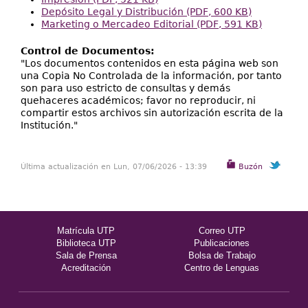
Depósito Legal y Distribución (PDF, 600 KB)
Marketing o Mercadeo Editorial (PDF, 591 KB)
Control de Documentos:
"Los documentos contenidos en esta página web son
una Copia No Controlada de la información, por tanto
son para uso estricto de consultas y demás
quehaceres académicos; favor no reproducir, ni
compartir estos archivos sin autorización escrita de la
Institución."
Última actualización en Lun, 07/06/2026 - 13:39
Buzón
Matrícula UTP
Correo UTP
Biblioteca UTP
Publicaciones
Sala de Prensa
Bolsa de Trabajo
Acreditación
Centro de Lenguas