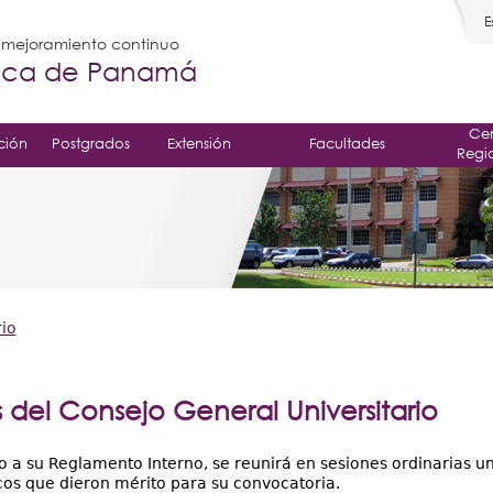
E
l mejoramiento continuo
gica de Panamá
Cen
ción
Postgrados
Extensión
Facultades
Regi
io
 del Consejo General Universitario
 a su Reglamento Interno, se reunirá en sesiones ordinarias un
cos que dieron mérito para su convocatoria.