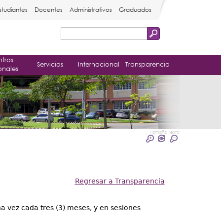
studiantes
Docentes
Administrativos
Graduados
Buscar
Formulario
tros
de
Servicios
Internacional
Transparencia
onales
búsqueda
Tamaño Texto
Regresar a Transparencia
a vez cada tres (3) meses, y en sesiones