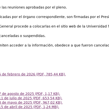
 las reuniones aprobadas por el pleno.
icadas por el órgano correspondiente, son firmadas por el Presi
 General procede a colocarlas en el sitio web de la Universida
 canceladas o suspendidas.
rmiten acceder a la información, obedece a que fueron cancela
 de febrero de 2026 (PDF, 785,44 KB).
 de agosto de 2025 (PDF, 1,17 KB).
1 de julio de 2025 (PDF, 653,54 KB).
8 de mayo de 2025 (PDF, 967,02 KB).
5 de abril de 2025 (PDF, 1,24 MB).