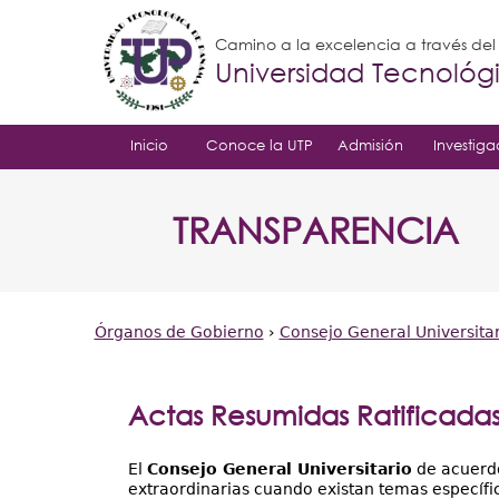
Camino a la excelencia a través de
Universidad Tecnoló
Inicio
Conoce la UTP
Admisión
Investiga
TRANSPARENCIA
Órganos de Gobierno
›
Consejo General Universitar
Usted
está
Actas Resumidas Ratificadas
aquí
El
Consejo General Universitario
de acuerdo
extraordinarias cuando existan temas específi