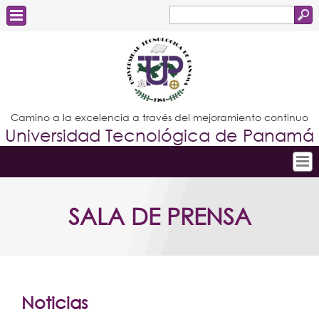
Buscar
Formulario
Estudiantes
de
Docentes
búsqueda
Administrativos
Camino a la excelencia a través del mejoramiento continuo
Universidad Tecnológica de Panamá
Graduados
Inicio
SALA DE PRENSA
Conoce la UTP
Admisión
Investigación
Postgrados
Noticias