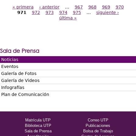
« primera
‹ anterior
…
967
968
969
970
Páginas
971
972
973
974
975
…
siguiente ›
última »
Sala de Prensa
Noticias
Eventos
Galería de Fotos
Galería de Videos
Infografías
Plan de Comunicación
Matrícula UTP
Correo UTP
Biblioteca UTP
Publicaciones
Sala de Prensa
Bolsa de Trabajo