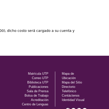
100), dicho costo será cargado a su cuenta y
Matrícula UTP
Mapa de
Correo UTP
Ubicación
Biblioteca UTP
Mapa del Sitio
Publicaciones
Directorio
Sala de Prensa
Telefónico
Bolsa de Trabajo
Contáctenos
Acreditación
Identidad Visual
Centro de Lenguas