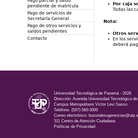
Pago parcial y saldo
Por caja 
pendiente de matrícula
Todas las c
Pago de servicios de
Secretaría General
Nota:
Pago de otros servicios y
saldos pendientes
Otros serv
Contacto
En los serv
deberá paga
Universidad Tecnológica de Panamá - 2026
Dirección: Avenida Universidad Tecnológica d
Campus Metropolitano Víctor Levi Sasso.
Teléfono. (507) 560-3000
Correo electrónico:
buzondesugerencias@utp.a
311 Centro de Atención Ciudadana
Políticas de Privacidad