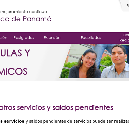
E
l mejoramiento continuo
gica de Panamá
Cen
ción
Postgrados
Extensión
Facultades
Regi
ULAS Y
MICOS
tros servicios y saldos pendientes
s servicios
y saldos pendientes de servicios puede ser realiza