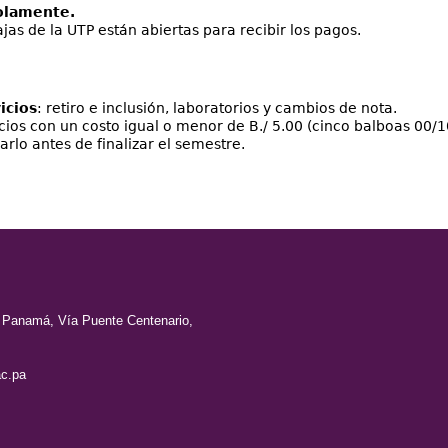
solamente.
ajas de la UTP están abiertas para recibir los pagos.
icios
: retiro e inclusión, laboratorios y cambios de nota.
icios con un costo igual o menor de B./ 5.00 (cinco balboas 00/
rlo antes de finalizar el semestre.
e Panamá, Vía Puente Centenario,
c.pa