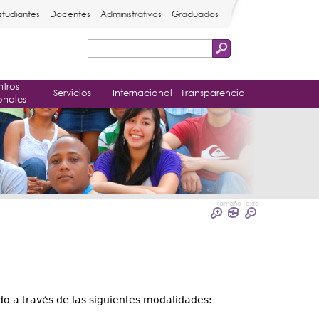
studiantes
Docentes
Administrativos
Graduados
Buscar
Formulario
tros
de
Servicios
Internacional
Transparencia
onales
búsqueda
Tamaño Texto
do a través de las siguientes modalidades: