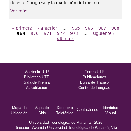
de este Congreso y la evolución del mismo.
Ver más
« primera
‹ anterior
…
965
966
967
968
Páginas
969
970
971
972
973
…
siguiente ›
última »
Matrícula UTP
Correo UTP
Biblioteca UTP
Publicaciones
Sala de Prensa
Bolsa de Trabajo
Acreditación
Centro de Lenguas
Mapa de
Mapa del
Directorio
Identidad
Contáctenos
Ubicación
Sitio
Telefónico
Visual
Universidad Tecnológica de Panamá - 2026
Dirección: Avenida Universidad Tecnológica de Panamá, Vía