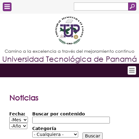
Buscar
Formulario
Estudiantes
de
Docentes
búsqueda
Administrativos
Camino a la excelencia a través del mejoramiento continuo
Universidad Tecnológica de Panamá
Graduados
Inicio
Conoce la UTP
Noticias
Admisión
Fecha:
Buscar por contenido
Investigación
Fecha:
Mes
Año
Categoría
Postgrados