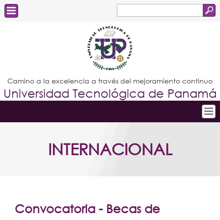
Buscar
Formulario
Estudiantes
de
Docentes
búsqueda
Administrativos
Camino a la excelencia a través del mejoramiento continuo
Universidad Tecnológica de Panamá
Graduados
Inicio
INTERNACIONAL
Conoce la UTP
Admisión
Investigación
Postgrados
Convocatoria - Becas de