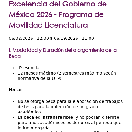
Extensión
Excelencia del Gobierno de
Facultades
México 2026 - Programa de
Movilidad Licenciatura
Centros Regionales
Servicios
06/02/2026 - 12:00
a
06/19/2026 - 11:00
Internacional
I. Modalidad y Duración del otorgamiento de la
Beca
Transparencia
Presencial
12 meses máximo (2 semestres máximo según
normativa de la UTP).
Nota:
No se otorga beca para la elaboración de trabajos
de tesis para la obtención de un grado
académico.
La beca es
intransferible
, y no podrán diferirse
para años académicos posteriores al periodo que
le fue otorgada.