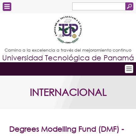
Buscar
Formulario
Estudiantes
de
Docentes
búsqueda
Administrativos
Camino a la excelencia a través del mejoramiento continuo
Universidad Tecnológica de Panamá
Graduados
Inicio
INTERNACIONAL
Conoce la UTP
Admisión
Investigación
Postgrados
Degrees Modelling Fund (DMF) -