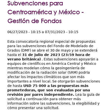
Extensión
Subvenciones para
Facultades
Centroamérica y México -
Gestión de Fondos
Centros Regionales
Servicios
06/27/2023 - 10:15
a
07/31/2023 - 10:15
Internacional
Esta convocatoria regional especial de propuestas
para las subvenciones del Fondo de Modelado de
Transparencia
Grados (DMF) se abre el 30 de mayo y se extenderá
hasta el
31 de julio de 2023 (23:59 hora de
verano británica)
. Estas subvenciones apoyarán a
equipos de científicos en América Central y México
mientras modelan cómo la geoingeniería de
modificación de la radiación solar (SRM) podría
afectar los impactos climáticos que son más
importantes a nivel local. Se otorgarán subvenciones
de hasta
USD 75 000 a las propuestas más
prometedoras, que son evaluadas por una
revisión por pares independiente.
Lea la guía de
solicitud a continuación para obtener más
información sobre las subvenciones, la elegibilidad y
cómo presentar una solicitud.