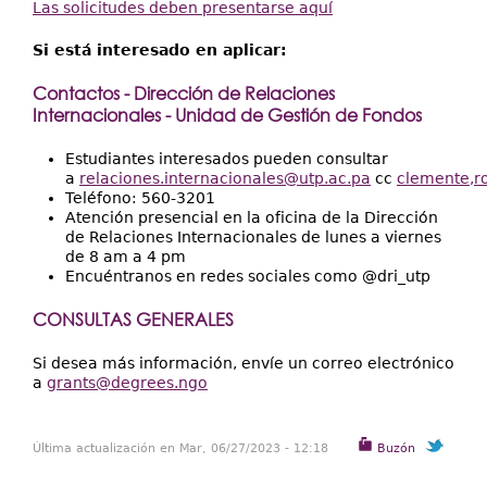
Las solicitudes deben presentarse aquí
Si está interesado en aplicar:
Contactos - Dirección de Relaciones
Internacionales - Unidad de Gestión de Fondos
Estudiantes interesados pueden consultar
a
relaciones.internacionales@utp.ac.pa
cc
clemente,
r
Teléfono: 560-3201
Atención presencial en la oficina de la Dirección
de Relaciones Internacionales de lunes a viernes
de 8 am a 4 pm
Encuéntranos en redes sociales como @dri_utp
CONSULTAS GENERALES
Si desea más información, envíe un correo electrónico
a
grants@degrees.ngo
Última actualización en Mar, 06/27/2023 - 12:18
Buzón