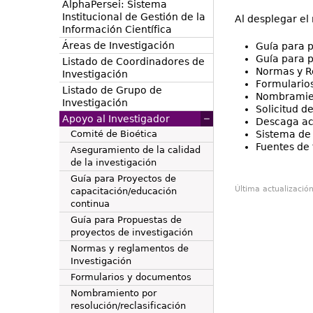
AlphaPersei: Sistema
Institucional de Gestión de la
Al desplegar el
Información Científica
Áreas de Investigación
Guía para p
Guía para p
Listado de Coordinadores de
Normas y R
Investigación
Formulario
Listado de Grupo de
Nombramient
Investigación
Solicitud d
Apoyo al Investigador
Descaga a
Comité de Bioética
Sistema de 
Fuentes de 
Aseguramiento de la calidad
de la investigación
Guía para Proyectos de
Última actualizació
capacitación/educación
continua
Guía para Propuestas de
proyectos de investigación
Normas y reglamentos de
Investigación
Formularios y documentos
Nombramiento por
resolución/reclasificación