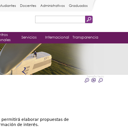
studiantes
Docentes
Administrativos
Graduados
Buscar
Formulario
tros
de
Servicios
Internacional
Transparencia
onales
búsqueda
Tamaño Texto
e permitirá elaborar propuestas de
rmación de interés.