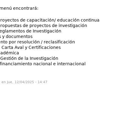
 menú encontrará:
royectos de capacitación/ educación continua
ropuestas de proyectos de investigación
eglamentos de Investigación
s y documentos
o por resolución / reclasificación
e Carta Aval y Certificaciones
cadémica
Gestión de la Investigación
financiamiento nacional e internacional
n en Jue, 12/04/2025 - 14:47