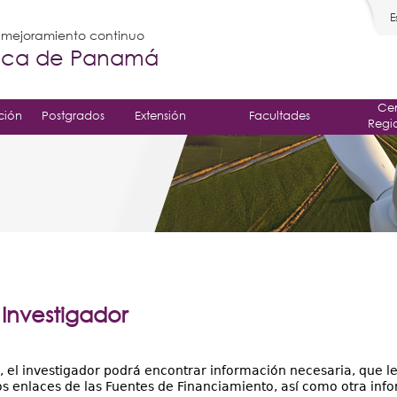
E
l mejoramiento continuo
gica de Panamá
Cen
ción
Postgrados
Extensión
Facultades
Regi
Investigador
, el investigador podrá encontrar información necesaria, que l
los enlaces de las Fuentes de Financiamiento, así como otra info