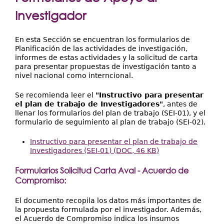
Extensión
aquí
Investigador
Facultades
Centros Regionales
En esta Sección se encuentran los formularios de
Planificación de las actividades de investigación,
informes de estas actividades y la solicitud de carta
Servicios
para presentar propuestas de investigación tanto a
nivel nacional como interncional.
Internacional
Transparencia
Se recomienda leer el
"Instructivo para presentar
el plan de trabajo de Investigadores"
, antes de
llenar los formularios del plan de trabajo (SEI-01), y el
formulario de seguimiento al plan de trabajo (SEI-02).
Instructivo para presentar el plan de trabajo de
Investigadores (SEI-01) (DOC, 46 KB)
Formularios Solicitud Carta Aval - Acuerdo de
Compromiso:
El documento recopila los datos más importantes de
la propuesta formulada por el investigador. Además,
el Acuerdo de Compromiso indica los insumos