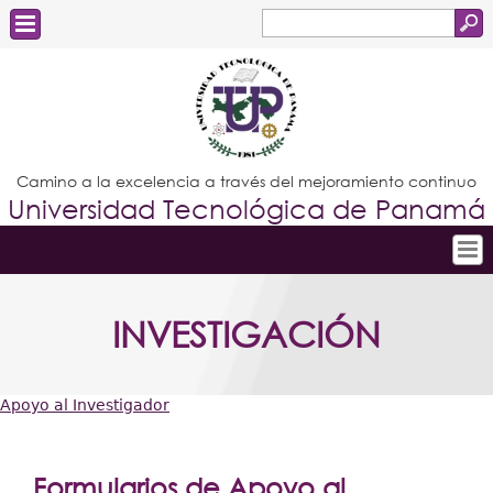
Buscar
Formulario
Estudiantes
de
Docentes
búsqueda
Administrativos
Camino a la excelencia a través del mejoramiento continuo
Universidad Tecnológica de Panamá
Graduados
Inicio
INVESTIGACIÓN
Conoce la UTP
Admisión
Apoyo al Investigador
Investigación
Usted
Postgrados
está
Formularios de Apoyo al