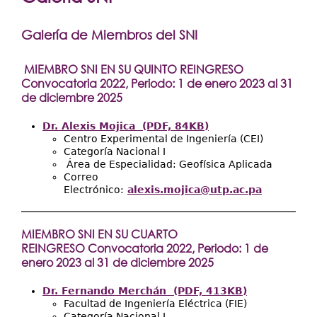
Extensión
aquí
Facultades
Galería de Miembros del SNI
Centros Regionales
MIEMBRO SNI EN SU QUINTO REINGRESO
Servicios
Convocatoria 2022, Periodo: 1 de enero 2023 al 31
de diciembre 2025
Internacional
Dr. Alexis Mojica (PDF, 84KB)
Transparencia
Centro Experimental de Ingeniería (CEI)
Categoría Nacional I
Área de Especialidad: Geofísica Aplicada
Correo
Electrónico:
alexis.mojica@utp.ac.pa
MIEMBRO SNI EN SU CUARTO
REINGRESO Convocatoria 2022, Periodo: 1 de
enero 2023 al 31 de diciembre 2025
Dr. Fernando Merchán (PDF, 413KB)
Facultad de Ingeniería Eléctrica (FIE)
Categoría Nacional I