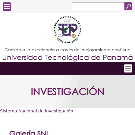
Buscar
Formulario
Estudiantes
de
Docentes
búsqueda
Administrativos
Camino a la excelencia a través del mejoramiento continuo
Universidad Tecnológica de Panamá
Graduados
Inicio
INVESTIGACIÓN
Conoce la UTP
Admisión
Sistema Nacional de Investigación
Investigación
Usted
Postgrados
está
Galería SNI