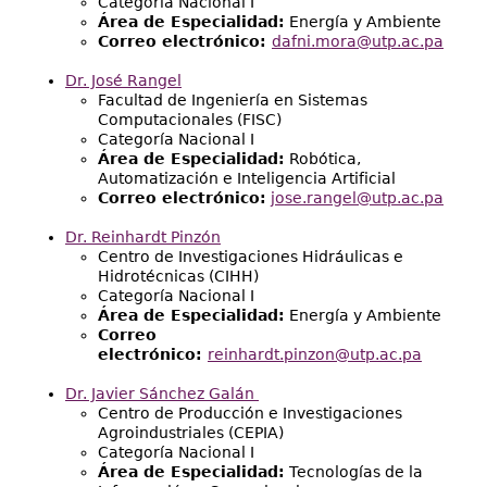
Categoría Nacional I
Área de Especialidad:
Energía y Ambiente
Correo electrónico:
dafni.mora@utp.ac.pa
Dr. José Rangel
Facultad de Ingeniería en Sistemas
Computacionales (FISC)
Categoría Nacional I
Área de Especialidad:
Robótica,
Automatización e Inteligencia Artificial
Correo electrónico:
jose.rangel@utp.ac.pa
Dr. Reinhardt Pinzón
Centro de Investigaciones Hidráulicas e
Hidrotécnicas (CIHH)
Categoría Nacional I
Área de Especialidad:
Energía y Ambiente
Correo
electrónico:
reinhardt.pinzon@utp.ac.pa
Dr. Javier Sánchez Galán
Centro de Producción e Investigaciones
Agroindustriales (CEPIA)
Categoría Nacional I
Área de Especialidad:
Tecnologías de la