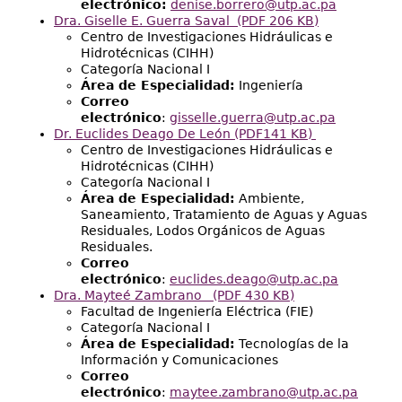
electrónico:
denise.borrero@utp.ac.pa
Dra. Giselle E. Guerra Saval (PDF 206 KB)
Centro de Investigaciones Hidráulicas e
Hidrotécnicas (CIHH)
Categoría Nacional I
Área de Especialidad:
Ingeniería
Correo
electrónico
:
gisselle.guerra@utp.ac.pa
Dr. Euclides Deago De León (PDF141 KB)
Centro de Investigaciones Hidráulicas e
Hidrotécnicas (CIHH)
Categoría Nacional I
Área de Especialidad:
Ambiente,
Saneamiento, Tratamiento de Aguas y Aguas
Residuales, Lodos Orgánicos de Aguas
Residuales.
Correo
electrónico
:
euclides.deago@utp.ac.pa
Dra. Mayteé Zambrano (PDF 430 KB)
Facultad de Ingeniería Eléctrica (FIE)
Categoría Nacional I
Área de Especialidad:
Tecnologías de la
Información y Comunicaciones
Correo
electrónico
:
maytee.zambrano@utp.ac.pa