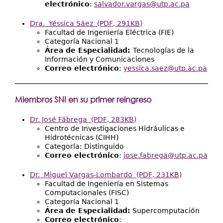
electrónico
:
salvador.vargas@utp.ac.pa
Dra. Yéssica Sáez
(PDF, 291KB)
Facultad de Ingeniería Eléctrica (FIE)
Categoría Nacional 1
Área de Especialidad:
Tecnologías de la
Información y Comunicaciones
Correo electrónico
:
yessica.saez@utp.ac.pa
Miembros SNI en su primer reingreso
Dr. José Fábrega
(PDF, 283KB)
Centro de Investigaciones Hidráulicas e
Hidrotécnicas (CIHH)
Categoría: Distinguido
Correo electrónico
:
jose.fabrega@utp.ac.pa
Dr. Miguel Vargas-Lombardo
(PDF, 231KB)
Facultad de Ingeniería en Sistemas
Computacionales (FISC)
Categoría Nacional 1
Área de Especialidad:
Supercomputación
Correo electrónico
: