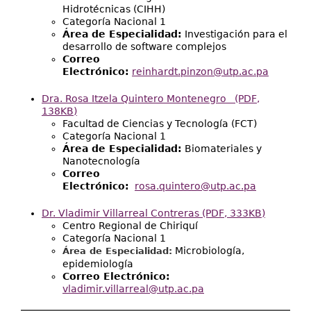
Hidrotécnicas (CIHH)
Categoría Nacional 1
Área de Especialidad:
Investigación para el
desarrollo de software complejos
Correo
Electrónico:
reinhardt.pinzon@utp.ac.pa
Dra. Rosa Itzela Quintero Montenegro
(PDF,
138KB)
Facultad de Ciencias y Tecnología (FCT)
Categoría Nacional 1
Área de Especialidad:
Biomateriales y
Nanotecnología
Correo
Electrónico:
rosa.quintero@utp.ac.pa
Dr. Vladimir Villarreal Contreras
(PDF, 333KB)
Centro Regional de Chiriquí
Categoría Nacional 1
Microbiología,
Área de Especialidad:
epidemiología
Correo Electrónico:
​
vladimir.villarreal@utp.ac.pa