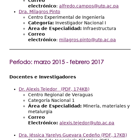
Correo
electrónico
:
alfredo.campos@utp.ac.pa
Dra. Milagros Pinto
Centro Experimental de Ingeniería
Categoría:
Investigador Nacional I
Área de Especialidad:
Infraestructura
Correo
electrónico
:
milagros.pinto@utp.ac.pa
Período: marzo 2015 - febrero 2017
Docentes e Investigadores
Dr. Alexis Tejedor
(PDF, 174KB)
Centro Regional de Veraguas
Categoría Nacional 1
Área de Especialidad:
Minería, materiales y
metalurgia
Correo
Electrónico:
alexis.tejedor@utp.ac.pa
Dra. Jéssica Yarelys Guevara Cedeño
(PDF, 17KB)