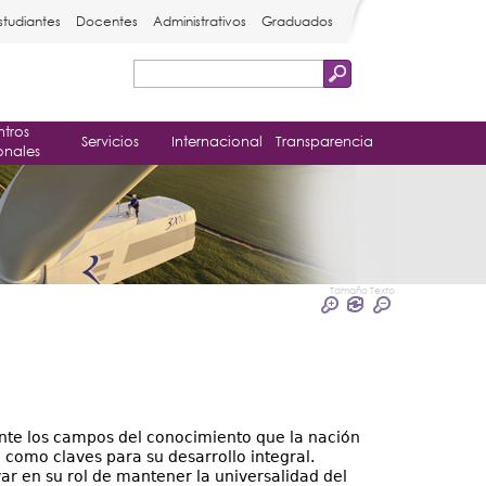
studiantes
Docentes
Administrativos
Graduados
Buscar
Formulario
tros
de
Servicios
Internacional
Transparencia
onales
búsqueda
Tamaño Texto
e los campos del conocimiento que la nación
 como claves para su desarrollo integral.
r en su rol de mantener la universalidad del