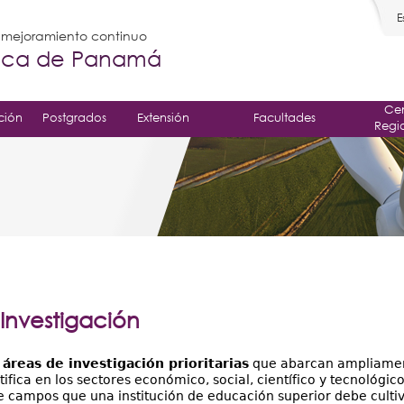
E
l mejoramiento continuo
gica de Panamá
Cen
ción
Postgrados
Extensión
Facultades
Regi
Investigación
o
áreas de investigación prioritarias
que abarcan ampliament
fica en los sectores económico, social, científico y tecnológico
 campos que una institución de educación superior debe cultiva