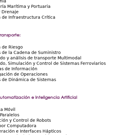
nia
ría Marítima y Portuaria
y Drenaje
 de Infraestructura Crítica
Transporte:
n de Riesgo
s de la Cadena de Suministro
o y análisis de transporte Multimodal
o, Simulación y Control de Sistemas Ferroviarios
as de Información
gación de Operaciones
s de Dinámica de Sistemas
tomatización e Inteligencia Artificial
a Móvil
Paralelos
ión y Control de Robots
 por Computadora
ración e Interfaces Hápticos