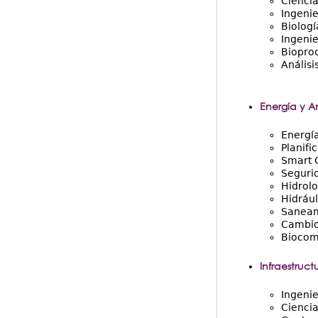
Cienci
Ingenie
Biologí
Ingenie
Bioproc
Análisi
Energía y A
Energí
Planifi
Smart 
Segurid
Hidrolo
Hidrául
Saneam
Cambio
Biocom
Infraestruct
Ingenie
Ciencia