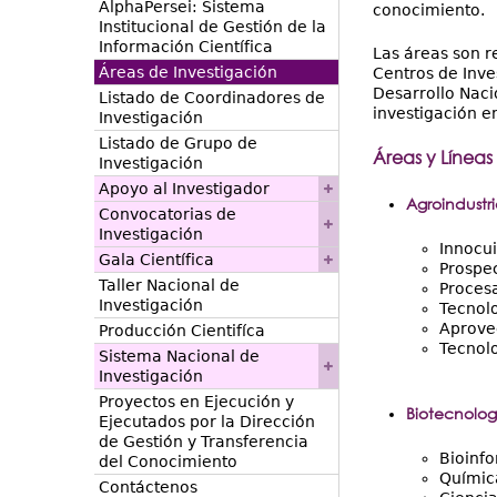
AlphaPersei: Sistema
conocimiento.
Institucional de Gestión de la
Información Científica
Las áreas son r
Áreas de Investigación
Centros de Inve
Desarrollo Naci
Listado de Coordinadores de
investigación e
Investigación
Listado de Grupo de
Áreas y Líneas
Investigación
Apoyo al Investigador
Agroindustr
Convocatorias de
Investigación
Innocu
Gala Científica
Prospec
Taller Nacional de
Procesa
Investigación
Tecnolo
Aprove
Producción Cientifíca
Tecnolo
Sistema Nacional de
Investigación
Proyectos en Ejecución y
Biotecnolog
Ejecutados por la Dirección
de Gestión y Transferencia
Bioinfo
del Conocimiento
Químic
Contáctenos