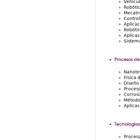
Vehícul
Robótic
Mecatr
Control
Aplicac
Robóti
Aplica
Sistema
Procesos de
Nanote
Física 
Diseño 
Proces
Corros
Método
Aplicac
Tecnologías
Procesa