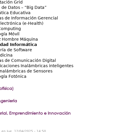
ación Grid
 de Datos – “Big Data”
tica Educativa
as de Información Gerencial
lectrónica (e-Health)
Computing
gía Móvil
az Hombre Máquina
dad Informática
ría de Software
dicina
as de Comunicación Digital
caciones Inalámbricas inteligentes
Inalámbricas de Sensores
gía Fotónica
física)
geniería
rial, Emprendimiento e Innovación
n en Jue, 12/04/2025 - 14:50