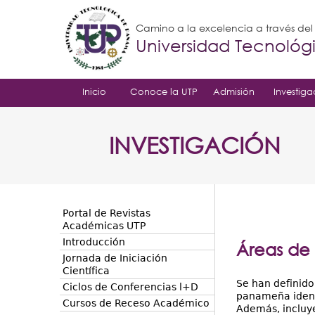
Camino a la excelencia a través de
Universidad Tecnoló
Inicio
Conoce la UTP
Admisión
Investiga
INVESTIGACIÓN
Portal de Revistas
Académicas UTP
Introducción
Áreas de 
Jornada de Iniciación
Científica
Se han definid
Ciclos de Conferencias l+D
panameña identi
Cursos de Receso Académico
Además, incluye