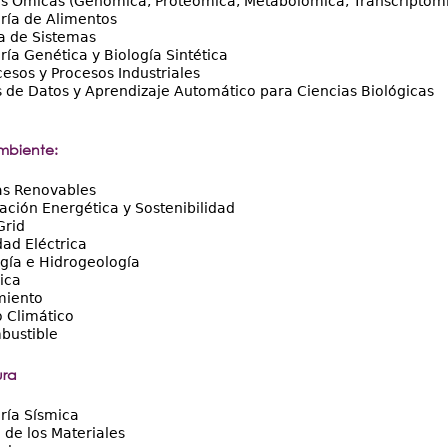
as Ómicas (Genómica, Proteómica, Metabolómica, Transcriptóm
ría de Alimentos
a de Sistemas
ría Genética y Biología Sintética
esos y Procesos Industriales
s de Datos y Aprendizaje Automático para Ciencias Biológicas
mbiente:
as Renovables
cación Energética y Sostenibilidad
Grid
ad Eléctrica
gía e Hidrogeología
ica
iento
 Climático
bustible
ura
ría Sísmica
 de los Materiales