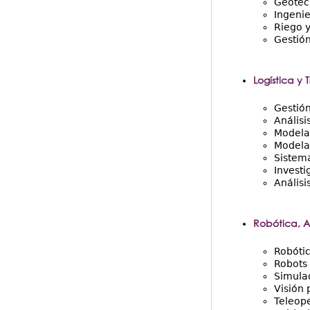
Geotec
Ingenie
Riego 
Gestión
Logística y 
Gestió
Análisi
Modelad
Modelad
Sistem
Investi
Análisi
Robótica, Au
Robótic
Robots 
Simulac
Visión
Teleope