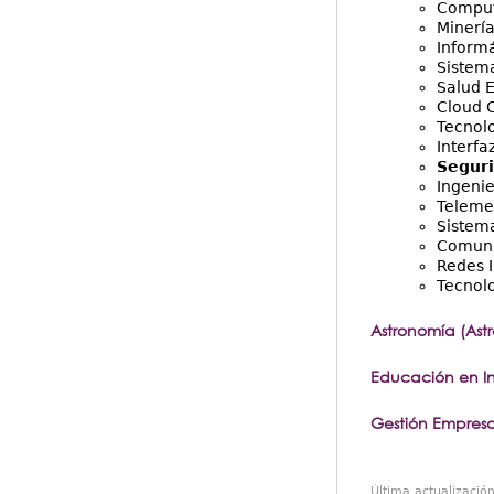
Comput
Minería
Informá
Sistem
Salud E
Cloud 
Tecnolo
Interf
Seguri
Ingenie
Teleme
Sistem
Comuni
Redes 
Tecnolo
Astronomía (Astro
Educación en In
Gestión Empresa
Última actualizació