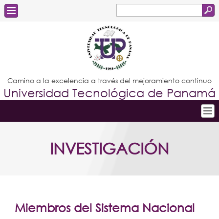
Buscar
Formulario
Estudiantes
de
Docentes
búsqueda
Administrativos
Camino a la excelencia a través del mejoramiento continuo
Universidad Tecnológica de Panamá
Graduados
Inicio
INVESTIGACIÓN
Conoce la UTP
Admisión
Investigación
Postgrados
Miembros del Sistema Nacional