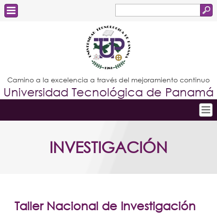
Buscar
Formulario
Estudiantes
de
Docentes
búsqueda
Administrativos
Camino a la excelencia a través del mejoramiento continuo
Universidad Tecnológica de Panamá
Graduados
Inicio
INVESTIGACIÓN
Conoce la UTP
Admisión
Investigación
Postgrados
Taller Nacional de Investigación