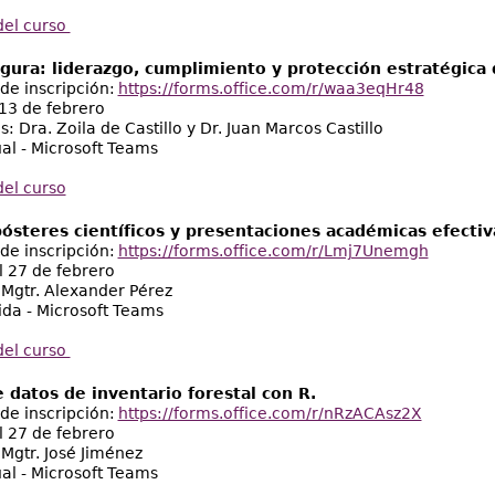
del curso
gura: liderazgo, cumplimiento y protección estratégica d
de inscripción:
https://forms.office.com/r/waa3eqHr48
 13 de febrero
s: Dra. Zoila de Castillo y Dr. Juan Marcos Castillo
ual - Microsoft Teams
el curso
pósteres científicos y presentaciones académicas efectiv
de inscripción:
https://forms.office.com/r/Lmj7Unemgh
l 27 de febrero
: Mgtr. Alexander Pérez
ida - Microsoft Teams
del curso
e datos de inventario forestal con R.
de inscripción:
https://forms.office.com/r/nRzACAsz2X
l 27 de febrero
 Mgtr. José Jiménez
ual - Microsoft Teams