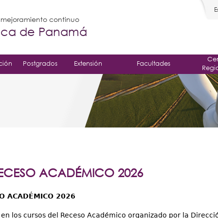
E
l mejoramiento continuo
gica de Panamá
Cen
ción
Postgrados
Extensión
Facultades
Regi
ECESO ACADÉMICO 2026
O ACADÉMICO 2026
e en los cursos del Receso Académico organizado por la Direcció