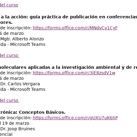
el curso
 a la acción: guía práctica de publicación en conferenci
ores.
de inscripción:
https://forms.office.com/r/MNdvCv1CyF
 6 de marzo
 Mgtr. Alberto Alonzo
ida - Microsoft Teams
del curso
oleculares aplicadas a la investigación ambiental y de r
de inscripción:
https://forms.office.com/r/3iE8zsdV1w
 6 de marzo
 Dr. Carlos Vergara
ida - Microsoft Teams
del curso
rónica: Conceptos Básicos.
de inscripción:
https://forms.office.com/r/gUXU7uK6hP
l 19 de marzo
 Dr. Joop Bruines
encial