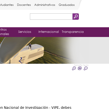
studiantes
Docentes
Administrativos
Graduados
Buscar
Formulario
tros
de
Servicios
Internacional
Transparencia
onales
búsqueda
Tamaño Texto
n Nacional de Investigación - VIPE, debes