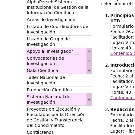
AlphaPersei: Sistema
seleccionar el c
Institucional de Gestión de la
Información Científica
Principios
Áreas de Investigación
UTP.
Formulario 
Listado de Coordinadores de
Fecha: 26 a
Investigación
Facilitador
Listado de Grupo de
Lugar: Virt
Investigación
Horas: 40
Apoyo al Investigador
Contenido 
Convocatorias de
Investigación
Introducci
Gala Científica
Formulario 
Fecha: 2 al
Taller Nacional de
Facilitador:
Investigación
Lugar: Virt
Producción Cientifíca
Horas: 40
Sistema Nacional de
Contenido 
Investigación
Proyectos en Ejecución y
Redacción 
Ejecutados por la Dirección
Formulario 
de Gestión y Transferencia
Fecha: 2 al
del Conocimiento
Facilitador:
Lugar: Híbr
Contáctenos