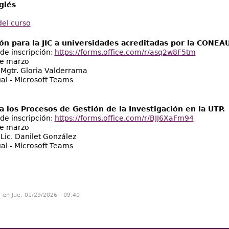
glés
el curso
ón para la JIC a universidades acreditadas por la CONEA
de inscripción:
https://forms.office.com/r/asq2w8F5tm
de marzo
: Mgtr. Gloria Valderrama
ual - Microsoft Teams
a los Procesos de Gestión de la Investigación en la UTP.
de inscripción:
https://forms.office.com/r/BJJ6XaFm94
de marzo
 Lic. Danilet González
ual - Microsoft Teams
n en Jue, 01/29/2026 - 09:40