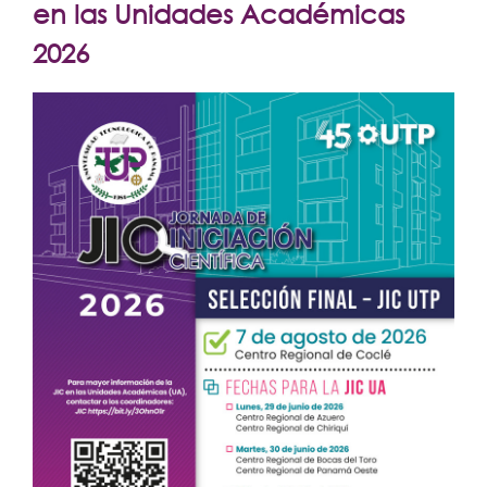
Extensión
en las Unidades Académicas
Facultades
2026
Centros Regionales
Servicios
Internacional
Transparencia