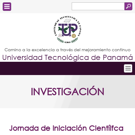
Buscar
Formulario
Estudiantes
de
Docentes
búsqueda
Administrativos
Camino a la excelencia a través del mejoramiento continuo
Universidad Tecnológica de Panamá
Graduados
Inicio
INVESTIGACIÓN
Conoce la UTP
Admisión
Investigación
Postgrados
Jornada de Iniciación Cientíifca