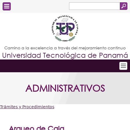
Buscar
Formulario
Estudiantes
de
Docentes
búsqueda
Administrativos
Camino a la excelencia a través del mejoramiento continuo
Universidad Tecnológica de Panamá
Graduados
Inicio
ADMINISTRATIVOS
Conoce la UTP
Admisión
Trámites y Procedimientos
Investigación
Usted
Postgrados
está
Arqueo de Caja