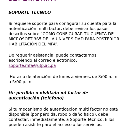
Extensión
aquí
Facultades
SOPORTE TÉCNICO
Centros Regionales
Si requiere soporte para configurar su cuenta para la
autenticación multi factor, debe revisar los pasos
Servicios
descritos sobre “CÓMO CONFIGURAR TU CUENTA DE
MICROSOFT 365 DE LA UNIVERSIDAD PARA POSTERIOR
Internacional
HABILITACIÓN DEL MFA”.
Transparencia
De requerir asistencia, puede contactarnos
escribiendo al correo electrónico:
soporte.mfa@utp.ac.pa
Horario de atención: de lunes a viernes, de 8:00 a. m.
a 5:00 p. m.
He perdido u olvidado mi factor de
autenticación (teléfono)
Si tu mecanismo de autenticación multi factor no está
disponible (por pérdida, robo o daño físico), debe
contactar, inmediatamente, a Soporte Técnico. Ellos
pueden asistirle para el acceso a los servicios.