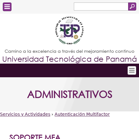
Buscar
Formulario
Estudiantes
de
Docentes
búsqueda
Administrativos
Camino a la excelencia a través del mejoramiento continuo
Universidad Tecnológica de Panamá
Graduados
Inicio
ADMINISTRATIVOS
Conoce la UTP
Admisión
Servicios y Actividades
›
Autenticación Multifactor
Investigación
Usted
Postgrados
está
SOPORTE MFA