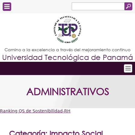
Buscar
Formulario
Estudiantes
de
Docentes
búsqueda
Administrativos
Camino a la excelencia a través del mejoramiento continuo
Universidad Tecnológica de Panamá
Graduados
Inicio
ADMINISTRATIVOS
Conoce la UTP
Admisión
Ranking QS de Sostenibilidad-RH
Investigación
Usted
Postgrados
está
Categoría: Impacto Social