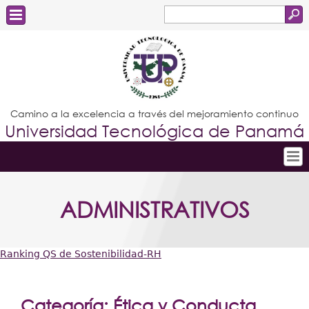
Buscar
Formulario
Estudiantes
de
Docentes
búsqueda
Administrativos
Camino a la excelencia a través del mejoramiento continuo
Universidad Tecnológica de Panamá
Graduados
Inicio
ADMINISTRATIVOS
Conoce la UTP
Admisión
Ranking QS de Sostenibilidad-RH
Investigación
Usted
Postgrados
está
Categoría: Ética y Conducta