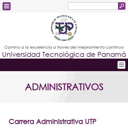
Buscar
Formulario
Estudiantes
de
Docentes
búsqueda
Administrativos
Camino a la excelencia a través del mejoramiento continuo
Universidad Tecnológica de Panamá
Graduados
Inicio
ADMINISTRATIVOS
Conoce la UTP
Admisión
Investigación
Postgrados
Carrera Administrativa UTP