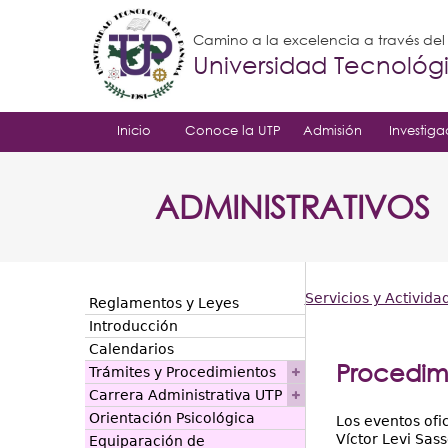
Camino a la excelencia a través de
Universidad Tecnoló
Inicio
Conoce la UTP
Admisión
Investiga
ADMINISTRATIVOS
Servicios y Activida
Reglamentos y Leyes
Usted
Introducción
Calendarios
está
Procedimi
Trámites y Procedimientos
aquí
Carrera Administrativa UTP
Orientación Psicológica
Los eventos ofi
Víctor Levi Sass
Equiparación de