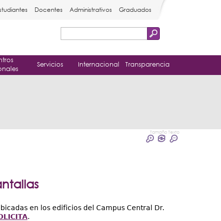
studiantes
Docentes
Administrativos
Graduados
Buscar
Formulario
tros
de
Servicios
Internacional
Transparencia
onales
búsqueda
Tamaño Texto
ntallas
bicadas en los edificios del Campus Central Dr.
OLICITA
.