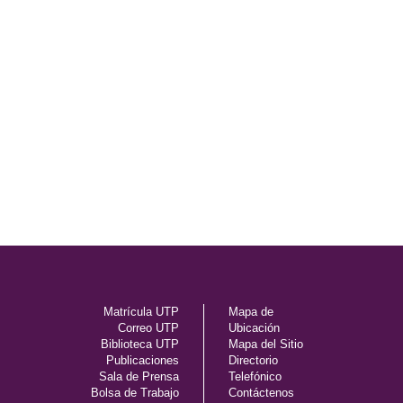
Matrícula UTP
Mapa de
Correo UTP
Ubicación
Biblioteca UTP
Mapa del Sitio
Publicaciones
Directorio
Sala de Prensa
Telefónico
Bolsa de Trabajo
Contáctenos