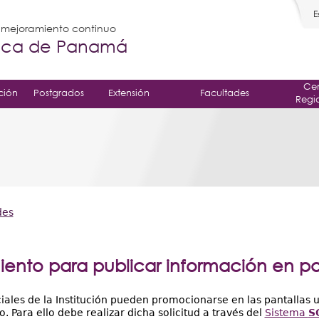
E
l mejoramiento continuo
gica de Panamá
Cen
ción
Postgrados
Extensión
Facultades
Regi
des
ento para publicar información en pa
ciales de la Institución pueden promocionarse en las pantallas u
o. Para ello debe realizar dicha solicitud a través del
Sistema
S