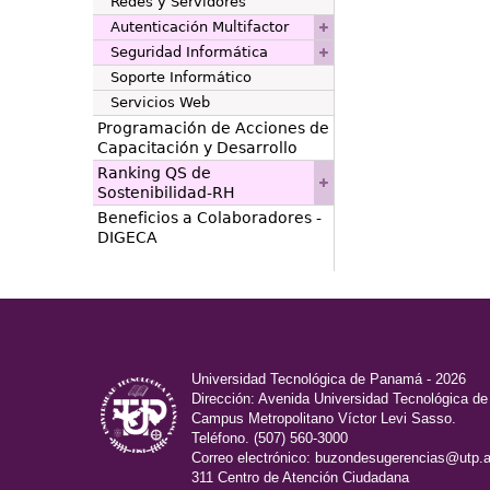
Redes y Servidores
Autenticación Multifactor
Seguridad Informática
Soporte Informático
Servicios Web
Programación de Acciones de
Capacitación y Desarrollo
Ranking QS de
Sostenibilidad-RH
Beneficios a Colaboradores -
DIGECA
Universidad Tecnológica de Panamá - 2026
Dirección: Avenida Universidad Tecnológica d
Campus Metropolitano Víctor Levi Sasso.
Teléfono. (507) 560-3000
Correo electrónico:
buzondesugerencias@utp.a
311 Centro de Atención Ciudadana