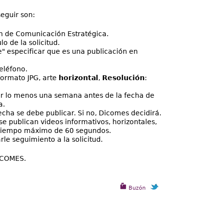
eguir son:
n de Comunicación Estratégica.
lo de la solicitud.
e" especificar que es una publicación en
eléfono.
ormato JPG, arte
horizontal
,
Resolución
:
 por lo menos una semana antes de la fecha de
a.
cha se debe publicar. Si no, Dicomes decidirá.
 se publican videos informativos, horizontales,
 tiempo máximo de 60 segundos.
rle seguimiento a la solicitud.
DICOMES.
Buzón