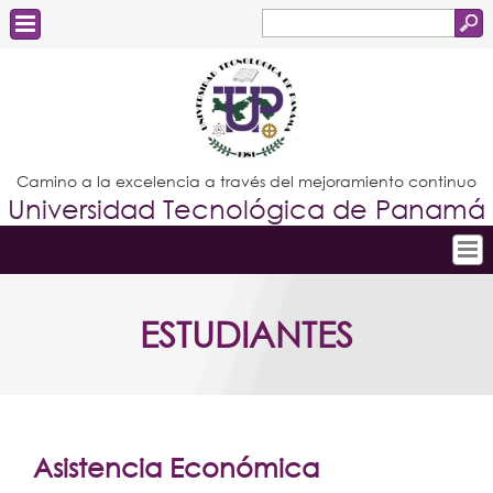
Buscar
Formulario
Estudiantes
de
Docentes
búsqueda
Administrativos
Camino a la excelencia a través del mejoramiento continuo
Universidad Tecnológica de Panamá
Graduados
Inicio
ESTUDIANTES
Conoce la UTP
Admisión
Investigación
Postgrados
Asistencia Económica