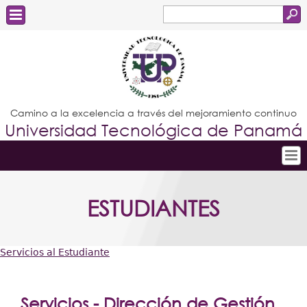
Buscar
Formulario
Estudiantes
de
Docentes
búsqueda
Administrativos
Camino a la excelencia a través del mejoramiento continuo
Universidad Tecnológica de Panamá
Graduados
Inicio
ESTUDIANTES
Conoce la UTP
Admisión
Servicios al Estudiante
Investigación
Usted
Postgrados
está
Servicios - Dirección de Gestión