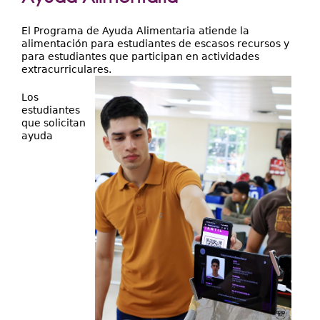
Extensión
aquí
Facultades
El Programa de Ayuda Alimentaria atiende la
alimentación para estudiantes de escasos recursos y
Centros Regionales
para estudiantes que participan en actividades
extracurriculares.
Servicios
Los
Internacional
estudiantes
que solicitan
Transparencia
ayuda