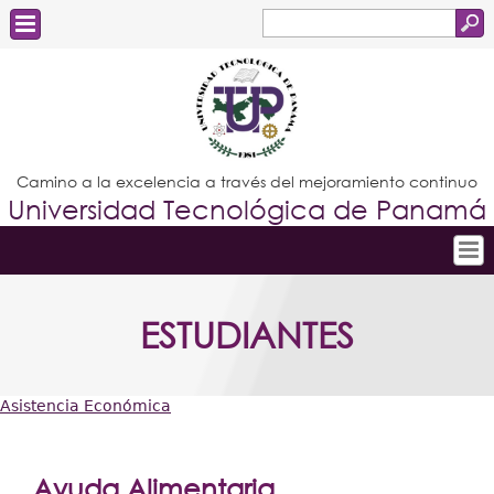
Buscar
Formulario
Estudiantes
de
Docentes
búsqueda
Administrativos
Camino a la excelencia a través del mejoramiento continuo
Universidad Tecnológica de Panamá
Graduados
Inicio
ESTUDIANTES
Conoce la UTP
Admisión
Asistencia Económica
Investigación
Usted
Postgrados
está
Ayuda Alimentaria