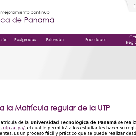
E
l mejoramiento continuo
gica de Panamá
Cen
ción
Postgrados
Extensión
Facultades
Regi
a la Matrícula regular de la UTP
atrícula de la
Universidad Tecnológica de Panamá
se reali
a.utp.ac.pa/
, el cual le permitirá a los estudiantes hacer su reg
ntes. Es un proceso fácil y práctico que se puede realizar des