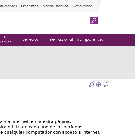
studiantes
Docentes
Administrativos
Graduados
Buscar
Formulario
tros
de
Servicios
Internacional
Transparencia
onales
búsqueda
Tamaño Texto
za vía internet, en nuestra página:
istro oficial en cada uno de los períodos
de cualquier computador con acceso a internet.