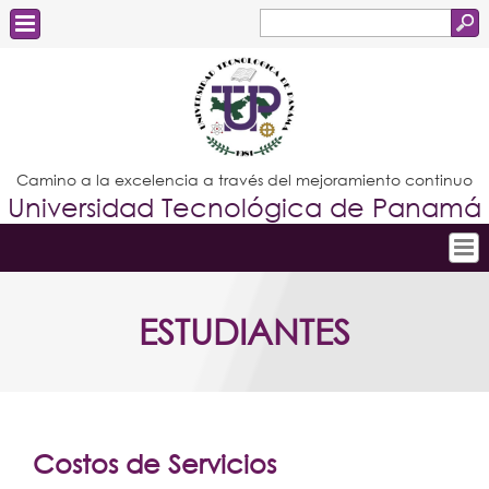
Buscar
Formulario
Estudiantes
de
Docentes
búsqueda
Administrativos
Camino a la excelencia a través del mejoramiento continuo
Universidad Tecnológica de Panamá
Graduados
Inicio
ESTUDIANTES
Conoce la UTP
Admisión
Investigación
Postgrados
Costos de Servicios