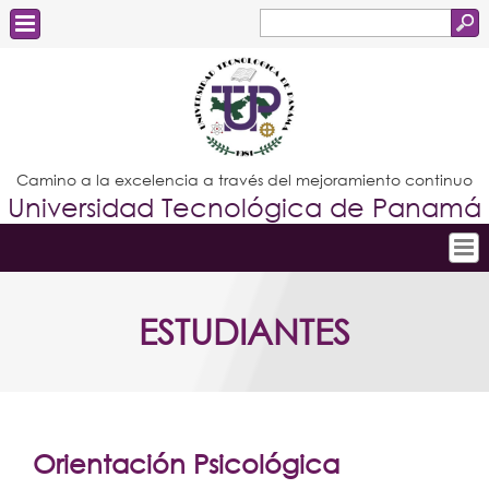
Buscar
Formulario
Estudiantes
de
Docentes
búsqueda
Administrativos
Camino a la excelencia a través del mejoramiento continuo
Universidad Tecnológica de Panamá
Graduados
Inicio
ESTUDIANTES
Conoce la UTP
Admisión
Investigación
Postgrados
Orientación Psicológica