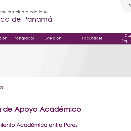
E
l mejoramiento continuo
gica de Panamá
Cen
ción
Postgrados
Extensión
Facultades
Regi
ca
a de Apoyo Académico
ento Académico entre Pares