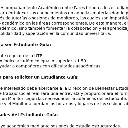
Acompañamiento Académico entre Pares brinda a los estudiant
ara fortalecer sus conocimientos en aquellas materias donde pr
avés de tutorías o sesiones de monitoreo, las cuales son impa
 académico en las áreas correspondientes. De esta manera, el
démico, sino también fomentar la colaboración y el aprendiza
solidaridad y superación en la comunidad universitaria.
ra ser Estudiante Guía:
nte regular de la UTP.
 índice académico igual o superior a 1.50.
yudar a compañeros con dificultades académicas.
 para solicitar un Estudiante Guía:
te interesado debe acercarse a la Dirección de Bienestar Estudia
e trabajo social realizará una entrevista y proporcionará el for
 un Monitor según las necesidades académicas del estudiante.
te y el Monitor acuerdan los horarios y lugares de las sesiones d
ades del Estudiante Guía:
oyo académico mediante sesiones de estudio estructuradas.