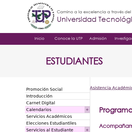
Camino a la excelencia a través de
Universidad Tecnoló
Inicio
Conoce la UTP
Admisión
Investiga
ESTUDIANTES
Asistencia Académi
Promoción Social
Usted
Introducción
Carnet Digital
está
Program
Calendarios
aquí
Servicios Académicos
Elecciones Estudiantiles
Acompañami
Servicios al Estudiante