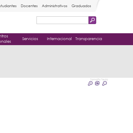
studiantes
Docentes
Administrativos
Graduados
Buscar
Formulario
tros
de
Servicios
Internacional
Transparencia
onales
búsqueda
Tamaño Texto