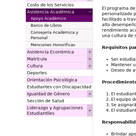
Costo de los Servicios
El programa de 
Asistencia Académica
personalizado p
Apoyo Académico
facilitado a tr
alto desempeño
Banco de Libros
rendimiento aca
Consejería Académica y
una cultura de 
Personal
Menciones Honoríficas
Requisitos pa
Asistencia Económica
Matrícula
Ser estudia
Mantener un
Cultura
Deseo de a
Deportes
Orientación Psicológica
Procedimiento
Estudiantes con Discapacidad
Igualdad de Género
El estudian
El equipo d
Sección de Salud
Se asignará
Liderazgo y Agrupaciones
El estudian
Estudiantiles
Responsabilid
Brindar ap