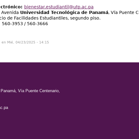
ectrónico:
bienestar.estudiantil@utp.ac.pa
:
Avenida
Universidad Tecnológica de Panamá
, Vía Puente 
icio de Facilidades Estudiantiles, segundo piso.
:
560-3953 / 560-3666
n en Mié, 04/23/2025 - 14:15
e Panamá, Vía Puente Centenario,
c.pa