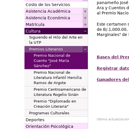
panameño José M
Costo de los Servicios
Ara y Cuentos d
Asistencia Académica
al Premio Nacio
Asistencia Económica
Este certamen s
Matrícula
de B/.1,000.00,
Cultura
Marginales" de 
Siguiendo el Hilo del Arte en
la UTP
Premios Literarios
Premio Nacional de
Bases del Pre
Cuento "José María
Sánchez"
Registrar dat
Premio Nacional de
Literatura Infantil Hersilia
Ganadores de
Ramos de Argote
Premio Centroamericano de
Literatura Rogelio Sinán
Premio "Diplomado en
Creación Literaria"
Programas Culturales
Deportes
Última actualizació
Orientación Psicológica