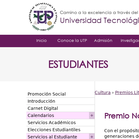
Camino a la excelencia a través de
Universidad Tecnoló
Inicio
Conoce la UTP
Admisión
Investiga
ESTUDIANTES
Cultura
›
Premios Li
Promoción Social
Usted
Introducción
Carnet Digital
está
Premio N
Calendarios
aquí
Servicios Académicos
Elecciones Estudiantiles
Con el propósit
generaciones de
Servicios al Estudiante