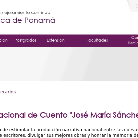
E
l mejoramiento continuo
gica de Panamá
Cen
ción
Postgrados
Extensión
Facultades
Regi
terarios
acional de Cuento "José María Sánche
o de estimular la producción narrativa nacional entre las nueva
 escritores, divulgar sus mejores obras y honrar la memoria de