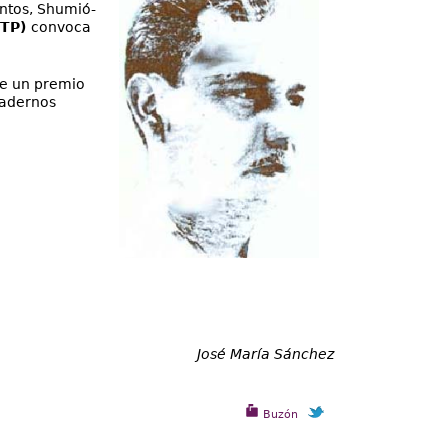
ntos, Shumió-
UTP)
convoca
de un premio
uadernos
José María Sánchez
Buzón