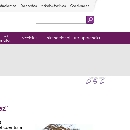
studiantes
Docentes
Administrativos
Graduados
Buscar
Formulario
tros
de
Servicios
Internacional
Transparencia
onales
búsqueda
Tamaño Texto
z"
s
l cuentista