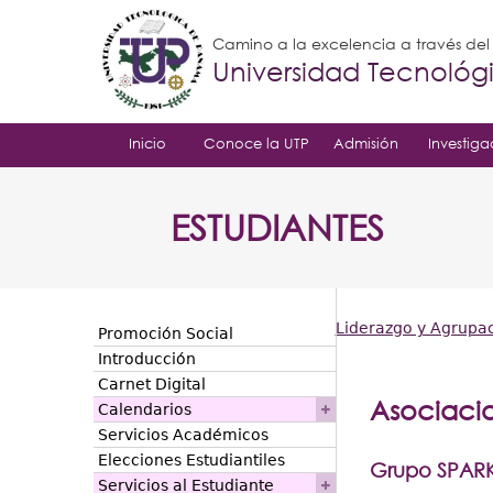
Camino a la excelencia a través de
Universidad Tecnoló
Inicio
Conoce la UTP
Admisión
Investiga
ESTUDIANTES
Liderazgo y Agrupac
Promoción Social
Usted
Introducción
Carnet Digital
está
Asociacio
Calendarios
aquí
Servicios Académicos
Elecciones Estudiantiles
Grupo SPAR
Servicios al Estudiante