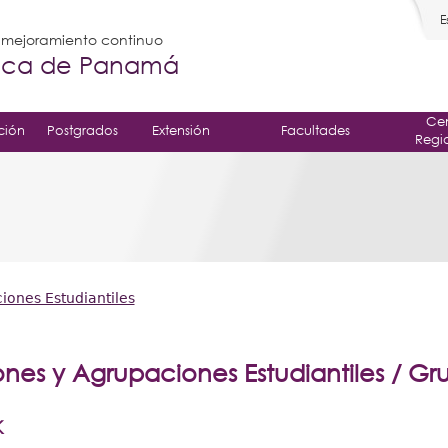
E
l mejoramiento continuo
gica de Panamá
Cen
ción
Postgrados
Extensión
Facultades
Regi
iones Estudiantiles
nes y Agrupaciones Estudiantiles / G
K