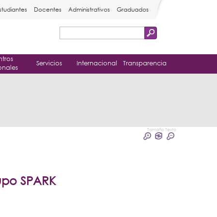
studiantes
Docentes
Administrativos
Graduados
Buscar
Formulario
tros
de
Servicios
Internacional
Transparencia
onales
búsqueda
Tamaño Texto
rupo SPARK