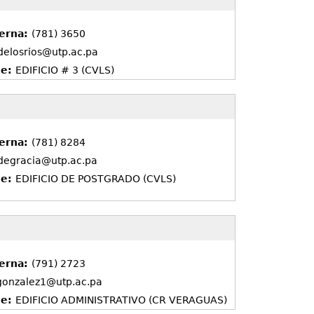
terna:
(781) 3650
.delosrios@utp.ac.pa
de:
EDIFICIO # 3 (CVLS)
terna:
(781) 8284
.degracia@utp.ac.pa
de:
EDIFICIO DE POSTGRADO (CVLS)
terna:
(791) 2723
.gonzalez1@utp.ac.pa
de:
EDIFICIO ADMINISTRATIVO (CR VERAGUAS)