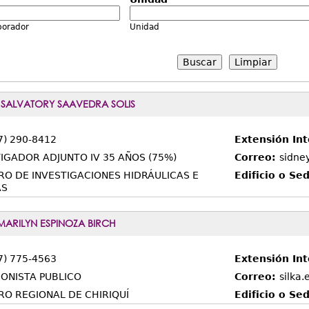
borador
Unidad
Limpiar
 SALVATORY SAAVEDRA SOLIS
7) 290-8412
Extensión In
IGADOR ADJUNTO IV 35 AÑOS (75%)
Correo:
sidne
RO DE INVESTIGACIONES HIDRÁULICAS E
Edificio o Se
AS
MARILYN ESPINOZA BIRCH
7) 775-4563
Extensión In
ONISTA PUBLICO
Correo:
silka
RO REGIONAL DE CHIRIQUÍ
Edificio o Se