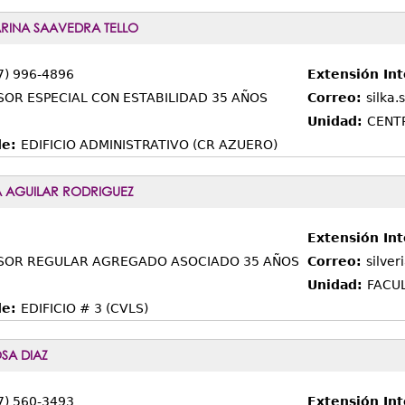
ARINA SAAVEDRA TELLO
7) 996-4896
Extensión In
SOR ESPECIAL CON ESTABILIDAD 35 AÑOS
Correo:
silka
Unidad:
CENT
de:
EDIFICIO ADMINISTRATIVO (CR AZUERO)
A AGUILAR RODRIGUEZ
Extensión Int
SOR REGULAR AGREGADO ASOCIADO 35 AÑOS
Correo:
silver
Unidad:
FACUL
de:
EDIFICIO # 3 (CVLS)
OSA DIAZ
7) 560-3493
Extensión In