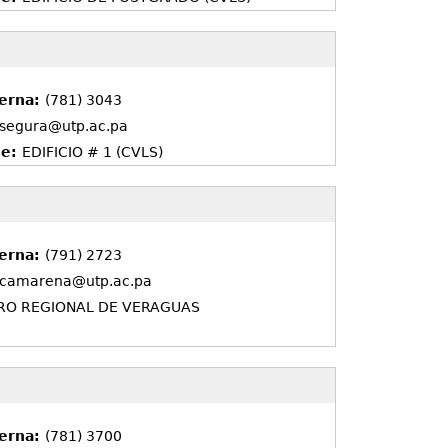
terna:
(781) 3043
.segura@utp.ac.pa
de:
EDIFICIO # 1 (CVLS)
terna:
(791) 2723
.camarena@utp.ac.pa
RO REGIONAL DE VERAGUAS
terna:
(781) 3700