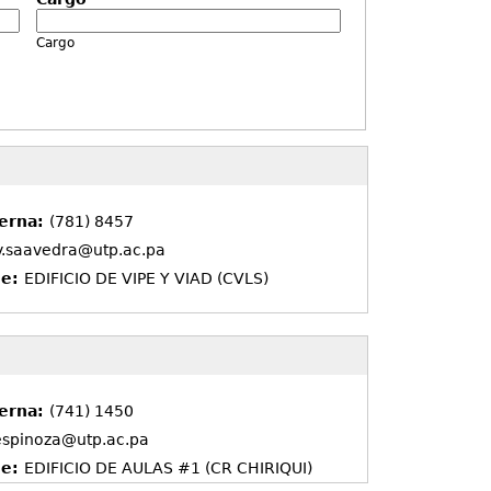
Cargo
terna:
(781) 8457
y.saavedra@utp.ac.pa
de:
EDIFICIO DE VIPE Y VIAD (CVLS)
terna:
(741) 1450
.espinoza@utp.ac.pa
de:
EDIFICIO DE AULAS #1 (CR CHIRIQUI)