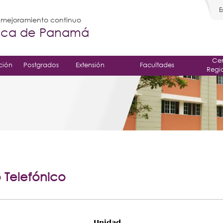
E
l mejoramiento continuo
gica de Panamá
Cen
ción
Postgrados
Extensión
Facultades
Regi
o Telefónico
Unidad