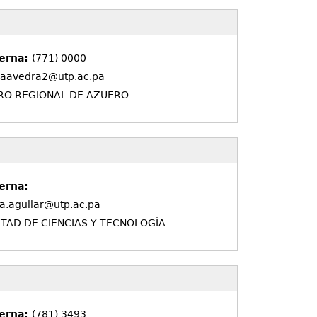
terna:
(771) 0000
.saavedra2@utp.ac.pa
RO REGIONAL DE AZUERO
erna:
ia.aguilar@utp.ac.pa
TAD DE CIENCIAS Y TECNOLOGÍA
terna:
(781) 3493