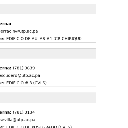
erna:
.serracin@utp.ac.pa
de:
EDIFICIO DE AULAS #1 (CR CHIRIQUI)
terna:
(781) 3639
.escudero@utp.ac.pa
de:
EDIFICIO # 3 (CVLS)
terna:
(781) 3134
.sevilla@utp.ac.pa
de:
EDIFICIO DE POSTGRADO (CVLS)