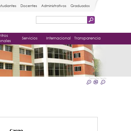
studiantes
Docentes
Administrativos
Graduados
Buscar
Formulario
tros
de
Servicios
Internacional
Transparencia
onales
búsqueda
Tamaño Texto
Cargo