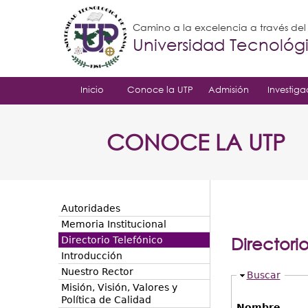
Camino a la excelencia a través de
Universidad Tecnoló
Inicio
Conoce la UTP
Admisión
Investiga
CONOCE LA UTP
Autoridades
Memoria Institucional
Directori
Directorio Telefónico
Introducción
Nuestro Rector
Ocultar
Buscar
Misión, Visión, Valores y
Política de Calidad
Nombre