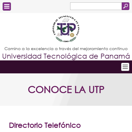
Buscar
Formulario
Estudiantes
de
Docentes
búsqueda
Administrativos
Camino a la excelencia a través del mejoramiento continuo
Universidad Tecnológica de Panamá
Graduados
Inicio
CONOCE LA UTP
Conoce la UTP
Admisión
Investigación
Postgrados
Directorio Telefónico