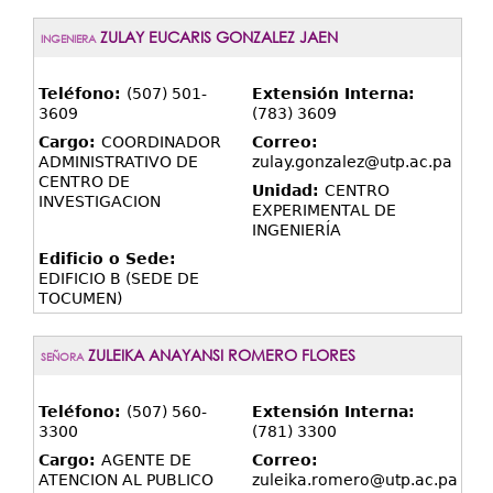
ZULAY EUCARIS GONZALEZ JAEN
INGENIERA
Teléfono:
(507) 501-
Extensión Interna:
3609
(783) 3609
Cargo:
COORDINADOR
Correo:
ADMINISTRATIVO DE
zulay.gonzalez@utp.ac.pa
CENTRO DE
Unidad:
CENTRO
INVESTIGACION
EXPERIMENTAL DE
INGENIERÍA
Edificio o Sede:
EDIFICIO B (SEDE DE
TOCUMEN)
ZULEIKA ANAYANSI ROMERO FLORES
SEÑORA
Teléfono:
(507) 560-
Extensión Interna:
3300
(781) 3300
Cargo:
AGENTE DE
Correo:
ATENCION AL PUBLICO
zuleika.romero@utp.ac.pa