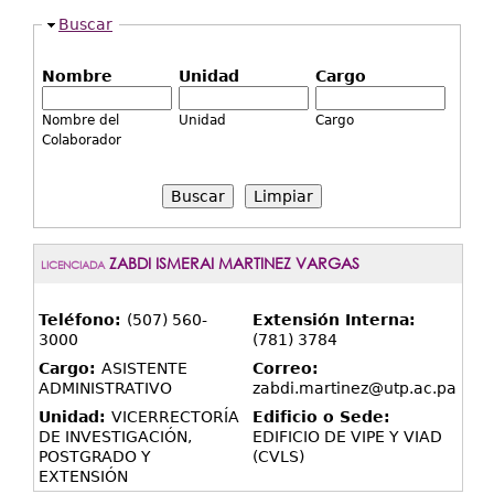
Extensión
Ocultar
Buscar
Facultades
Nombre
Unidad
Cargo
Centros Regionales
Nombre del
Unidad
Cargo
Servicios
Colaborador
Internacional
Limpiar
Transparencia
ZABDI ISMERAI MARTINEZ VARGAS
LICENCIADA
Teléfono:
(507) 560-
Extensión Interna:
3000
(781) 3784
Cargo:
ASISTENTE
Correo:
ADMINISTRATIVO
zabdi.martinez@utp.ac.pa
Unidad:
VICERRECTORÍA
Edificio o Sede:
DE INVESTIGACIÓN,
EDIFICIO DE VIPE Y VIAD
POSTGRADO Y
(CVLS)
EXTENSIÓN