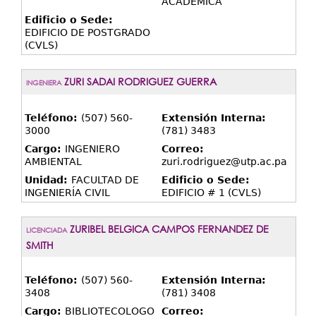
ACADÉMICA
Edificio o Sede:
EDIFICIO DE POSTGRADO
(CVLS)
ZURI SADAI RODRIGUEZ GUERRA
INGENIERA
Teléfono:
(507) 560-
Extensión Interna:
3000
(781) 3483
Cargo:
INGENIERO
Correo:
AMBIENTAL
zuri.rodriguez@utp.ac.pa
Unidad:
FACULTAD DE
Edificio o Sede:
INGENIERÍA CIVIL
EDIFICIO # 1 (CVLS)
ZURIBEL BELGICA CAMPOS FERNANDEZ DE
LICENCIADA
SMITH
Teléfono:
(507) 560-
Extensión Interna:
3408
(781) 3408
Cargo:
BIBLIOTECOLOGO
Correo: