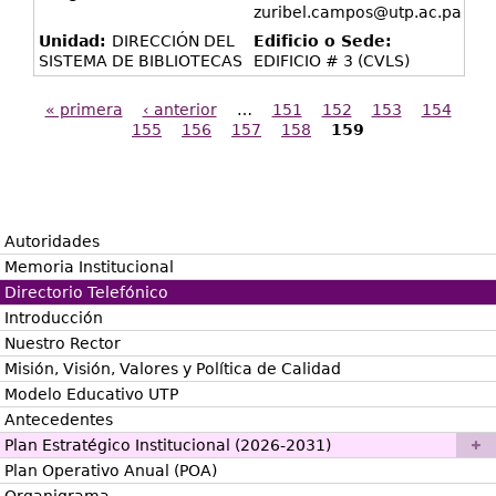
zuribel.campos@utp.ac.pa
Unidad:
DIRECCIÓN DEL
Edificio o Sede:
SISTEMA DE BIBLIOTECAS
EDIFICIO # 3 (CVLS)
« primera
‹ anterior
…
151
152
153
154
155
156
157
158
159
Páginas
Autoridades
Memoria Institucional
Directorio Telefónico
Introducción
Nuestro Rector
Misión, Visión, Valores y Política de Calidad
Modelo Educativo UTP
Antecedentes
Plan Estratégico Institucional (2026-2031)
Plan Operativo Anual (POA)