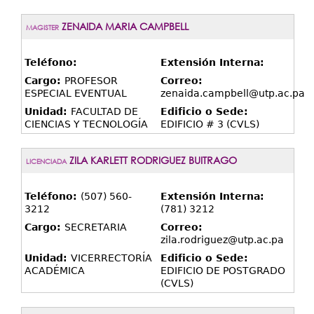
ZENAIDA MARIA CAMPBELL
MAGISTER
Teléfono:
Extensión Interna:
Cargo:
PROFESOR
Correo:
ESPECIAL EVENTUAL
zenaida.campbell@utp.ac.pa
Unidad:
FACULTAD DE
Edificio o Sede:
CIENCIAS Y TECNOLOGÍA
EDIFICIO # 3 (CVLS)
ZILA KARLETT RODRIGUEZ BUITRAGO
LICENCIADA
Teléfono:
(507) 560-
Extensión Interna:
3212
(781) 3212
Cargo:
SECRETARIA
Correo:
zila.rodriguez@utp.ac.pa
Unidad:
VICERRECTORÍA
Edificio o Sede:
ACADÉMICA
EDIFICIO DE POSTGRADO
(CVLS)