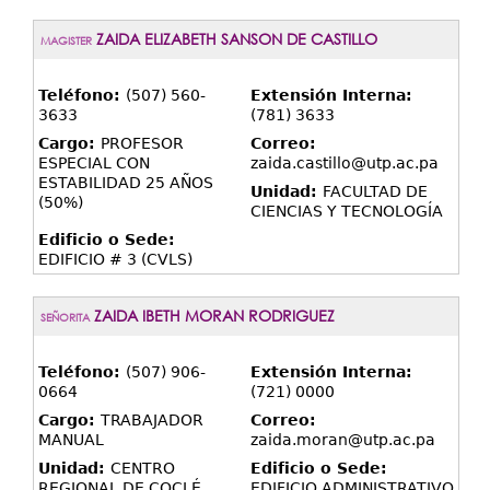
ZAIDA ELIZABETH SANSON DE CASTILLO
MAGISTER
Teléfono:
(507) 560-
Extensión Interna:
3633
(781) 3633
Cargo:
PROFESOR
Correo:
ESPECIAL CON
zaida.castillo@utp.ac.pa
ESTABILIDAD 25 AÑOS
Unidad:
FACULTAD DE
(50%)
CIENCIAS Y TECNOLOGÍA
Edificio o Sede:
EDIFICIO # 3 (CVLS)
ZAIDA IBETH MORAN RODRIGUEZ
SEÑORITA
Teléfono:
(507) 906-
Extensión Interna:
0664
(721) 0000
Cargo:
TRABAJADOR
Correo:
MANUAL
zaida.moran@utp.ac.pa
Unidad:
CENTRO
Edificio o Sede:
REGIONAL DE COCLÉ
EDIFICIO ADMINISTRATIVO