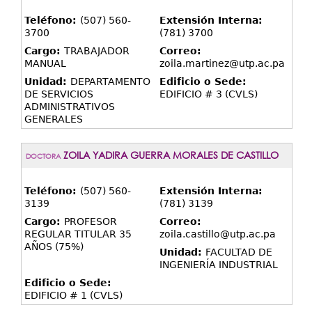
Teléfono:
(507) 560-
Extensión Interna:
3700
(781) 3700
Cargo:
TRABAJADOR
Correo:
MANUAL
zoila.martinez@utp.ac.pa
Unidad:
DEPARTAMENTO
Edificio o Sede:
DE SERVICIOS
EDIFICIO # 3 (CVLS)
ADMINISTRATIVOS
GENERALES
ZOILA YADIRA GUERRA MORALES DE CASTILLO
DOCTORA
Teléfono:
(507) 560-
Extensión Interna:
3139
(781) 3139
Cargo:
PROFESOR
Correo:
REGULAR TITULAR 35
zoila.castillo@utp.ac.pa
AÑOS (75%)
Unidad:
FACULTAD DE
INGENIERÍA INDUSTRIAL
Edificio o Sede:
EDIFICIO # 1 (CVLS)