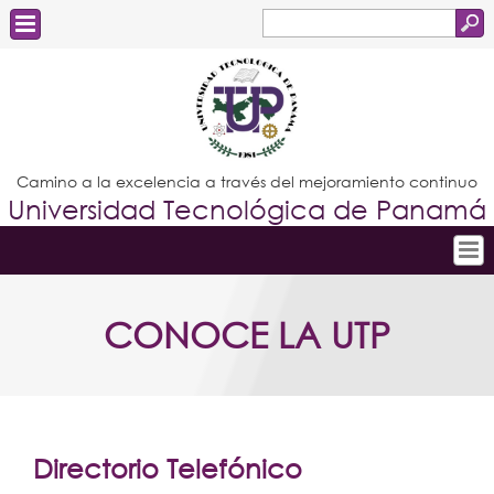
Buscar
Formulario
Estudiantes
de
Docentes
búsqueda
Administrativos
Camino a la excelencia a través del mejoramiento continuo
Universidad Tecnológica de Panamá
Graduados
Inicio
CONOCE LA UTP
Conoce la UTP
Admisión
Investigación
Postgrados
Directorio Telefónico