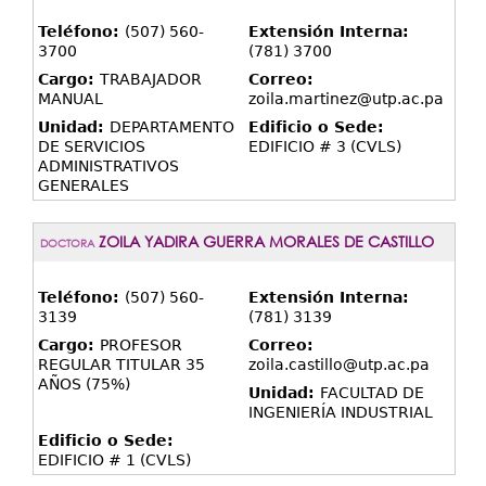
Teléfono:
(507) 560-
Extensión Interna:
3700
(781) 3700
Cargo:
TRABAJADOR
Correo:
MANUAL
zoila.martinez@utp.ac.pa
Unidad:
DEPARTAMENTO
Edificio o Sede:
DE SERVICIOS
EDIFICIO # 3 (CVLS)
ADMINISTRATIVOS
GENERALES
ZOILA YADIRA GUERRA MORALES DE CASTILLO
DOCTORA
Teléfono:
(507) 560-
Extensión Interna:
3139
(781) 3139
Cargo:
PROFESOR
Correo:
REGULAR TITULAR 35
zoila.castillo@utp.ac.pa
AÑOS (75%)
Unidad:
FACULTAD DE
INGENIERÍA INDUSTRIAL
Edificio o Sede:
EDIFICIO # 1 (CVLS)