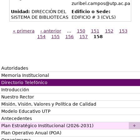
zuribel.campos@utp.ac.pa
Unidad:
DIRECCIÓN DEL
Edificio o Sede:
SISTEMA DE BIBLIOTECAS
EDIFICIO # 3 (CVLS)
« primera
‹ anterior
…
150
151
152
153
154
155
156
157
158
Páginas
Autoridades
Memoria Institucional
Directorio Telefónico
Introducción
Nuestro Rector
Misión, Visión, Valores y Política de Calidad
Modelo Educativo UTP
Antecedentes
Plan Estratégico Institucional (2026-2031)
Plan Operativo Anual (POA)