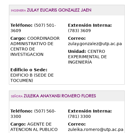
ZULAY EUCARIS GONZALEZ JAEN
INGENIERA
Teléfono:
(507) 501-
Extensión Interna:
3609
(783) 3609
Cargo:
COORDINADOR
Correo:
ADMINISTRATIVO DE
zulay.gonzalez@utp.ac.pa
CENTRO DE
Unidad:
CENTRO
INVESTIGACION
EXPERIMENTAL DE
INGENIERÍA
Edificio o Sede:
EDIFICIO B (SEDE DE
TOCUMEN)
ZULEIKA ANAYANSI ROMERO FLORES
SEÑORA
Teléfono:
(507) 560-
Extensión Interna:
3300
(781) 3300
Cargo:
AGENTE DE
Correo:
ATENCION AL PUBLICO
zuleika.romero@utp.ac.pa