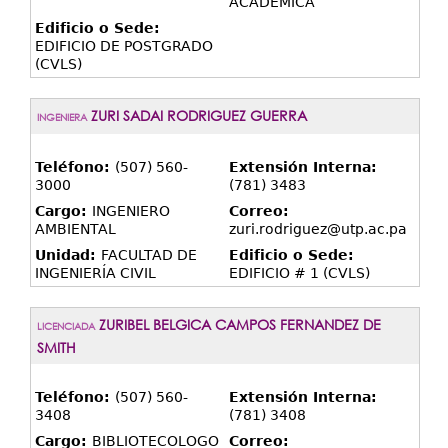
ACADÉMICA
Edificio o Sede:
EDIFICIO DE POSTGRADO
(CVLS)
ZURI SADAI RODRIGUEZ GUERRA
INGENIERA
Teléfono:
(507) 560-
Extensión Interna:
3000
(781) 3483
Cargo:
INGENIERO
Correo:
AMBIENTAL
zuri.rodriguez@utp.ac.pa
Unidad:
FACULTAD DE
Edificio o Sede:
INGENIERÍA CIVIL
EDIFICIO # 1 (CVLS)
ZURIBEL BELGICA CAMPOS FERNANDEZ DE
LICENCIADA
SMITH
Teléfono:
(507) 560-
Extensión Interna:
3408
(781) 3408
Cargo:
BIBLIOTECOLOGO
Correo: