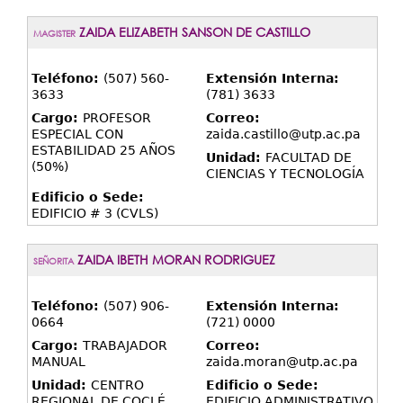
ZAIDA ELIZABETH SANSON DE CASTILLO
MAGISTER
Teléfono:
(507) 560-
Extensión Interna:
3633
(781) 3633
Cargo:
PROFESOR
Correo:
ESPECIAL CON
zaida.castillo@utp.ac.pa
ESTABILIDAD 25 AÑOS
Unidad:
FACULTAD DE
(50%)
CIENCIAS Y TECNOLOGÍA
Edificio o Sede:
EDIFICIO # 3 (CVLS)
ZAIDA IBETH MORAN RODRIGUEZ
SEÑORITA
Teléfono:
(507) 906-
Extensión Interna:
0664
(721) 0000
Cargo:
TRABAJADOR
Correo:
MANUAL
zaida.moran@utp.ac.pa
Unidad:
CENTRO
Edificio o Sede:
REGIONAL DE COCLÉ
EDIFICIO ADMINISTRATIVO