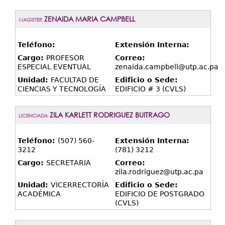
ZENAIDA MARIA CAMPBELL
MAGISTER
Teléfono:
Extensión Interna:
Cargo:
PROFESOR
Correo:
ESPECIAL EVENTUAL
zenaida.campbell@utp.ac.pa
Unidad:
FACULTAD DE
Edificio o Sede:
CIENCIAS Y TECNOLOGÍA
EDIFICIO # 3 (CVLS)
ZILA KARLETT RODRIGUEZ BUITRAGO
LICENCIADA
Teléfono:
(507) 560-
Extensión Interna:
3212
(781) 3212
Cargo:
SECRETARIA
Correo:
zila.rodriguez@utp.ac.pa
Unidad:
VICERRECTORÍA
Edificio o Sede:
ACADÉMICA
EDIFICIO DE POSTGRADO
(CVLS)