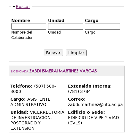
Extensión
Ocultar
Buscar
Facultades
Nombre
Unidad
Cargo
Centros Regionales
Nombre del
Unidad
Cargo
Servicios
Colaborador
Internacional
Limpiar
Transparencia
ZABDI ISMERAI MARTINEZ VARGAS
LICENCIADA
Teléfono:
(507) 560-
Extensión Interna:
3000
(781) 3784
Cargo:
ASISTENTE
Correo:
ADMINISTRATIVO
zabdi.martinez@utp.ac.pa
Unidad:
VICERRECTORÍA
Edificio o Sede:
DE INVESTIGACIÓN,
EDIFICIO DE VIPE Y VIAD
POSTGRADO Y
(CVLS)
EXTENSIÓN